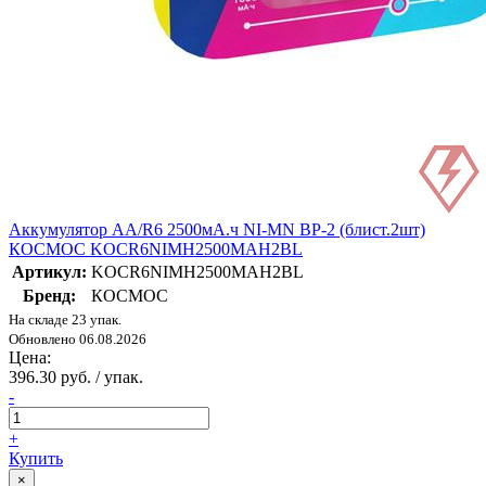
Аккумулятор AA/R6 2500мА.ч NI-MN BP-2 (блист.2шт)
КОСМОС KOCR6NIMH2500MAH2BL
Артикул:
KOCR6NIMH2500MAH2BL
Бренд:
КОСМОС
На складе 23 упак.
Обновлено 06.08.2026
Цена:
396.30 руб. / упак.
-
+
Купить
×