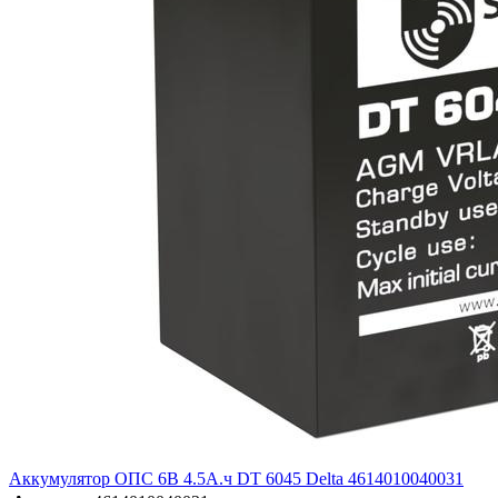
Аккумулятор ОПС 6В 4.5А.ч DT 6045 Delta 4614010040031