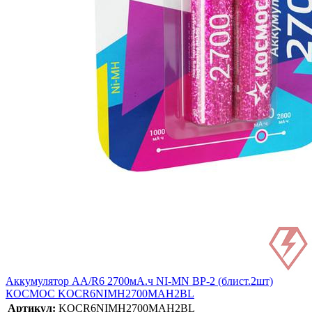
Аккумулятор AA/R6 2700мА.ч NI-MN BP-2 (блист.2шт)
КОСМОС KOCR6NIMH2700MAH2BL
Артикул:
KOCR6NIMH2700MAH2BL