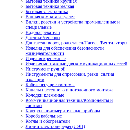
Бытовая техника крупная
Бытовая техника мелкая
Бытовая электроника
Ванная комната и туалет
Вилки, розетки и устройства промышленные и
специальные
Водонагреватели
Датчики/сенсоры
Двигатели ворот, рольставен/Насосы/Вентиляторы
Изделия для обеспечения безопасности
жизнедеятельности
Изделия крепежные
Изделия монтажные для коммуникационных сетей
Инструмент ручной
Инструменты для опрессовки, резки, снятия
изоляции
Кабеленесущие системы
Каналы настенного и потолочного монтажа
Колодки клеммные
Коммуникационная техника/Компоненты и
системы
Контрольно-измерительные приборы
Короба кабельные
Котлы и обогреватели
Линии электропередач (ЛЭП)