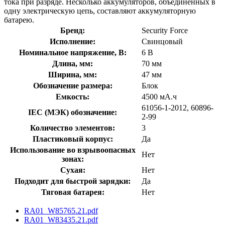
тока при разряде. Несколько аккумуляторов, объединённых в
одну электрическую цепь, составляют аккумуляторную
батарею.
Бренд:
Security Force
Исполнение:
Свинцовый
Номинальное напряжение, В:
6 В
Длина, мм:
70 мм
Ширина, мм:
47 мм
Обозначение размера:
Блок
Емкость:
4500 мА.ч
61056-1-2012, 60896-
IEC (МЭК) обозначение:
2-99
Количество элементов:
3
Пластиковый корпус:
Да
Использование во взрывоопасных
Нет
зонах:
Сухая:
Нет
Подходит для быстрой зарядки:
Да
Тяговая батарея:
Нет
RA01_W85765.21.pdf
RA01_W83435.21.pdf