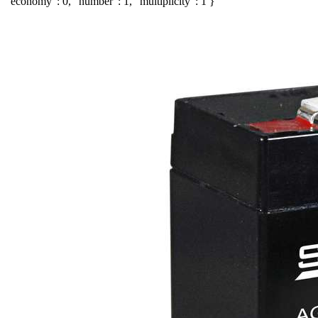
"economy": 0, "number": 1, "multiplicity": 1 }