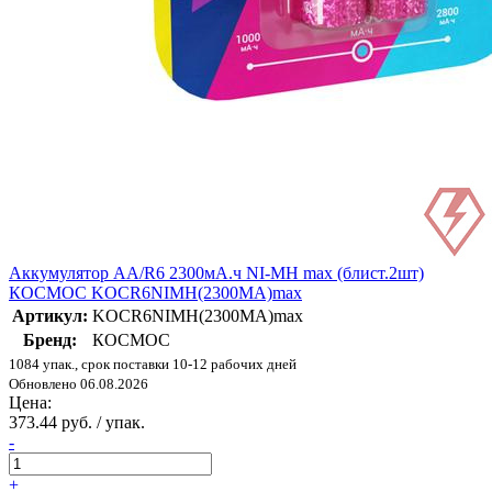
Аккумулятор AA/R6 2300мА.ч NI-MH max (блист.2шт)
КОСМОС KOCR6NIMH(2300MA)max
Артикул:
KOCR6NIMH(2300MA)max
Бренд:
КОСМОС
1084 упак., срок поставки 10-12 рабочих дней
Обновлено 06.08.2026
Цена:
373.44 руб. / упак.
-
+