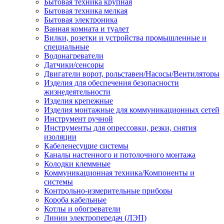
Бытовая техника крупная
Бытовая техника мелкая
Бытовая электроника
Ванная комната и туалет
Вилки, розетки и устройства промышленные и
специальные
Водонагреватели
Датчики/сенсоры
Двигатели ворот, рольставен/Насосы/Вентиляторы
Изделия для обеспечения безопасности
жизнедеятельности
Изделия крепежные
Изделия монтажные для коммуникационных сетей
Инструмент ручной
Инструменты для опрессовки, резки, снятия
изоляции
Кабеленесущие системы
Каналы настенного и потолочного монтажа
Колодки клеммные
Коммуникационная техника/Компоненты и
системы
Контрольно-измерительные приборы
Короба кабельные
Котлы и обогреватели
Линии электропередач (ЛЭП)