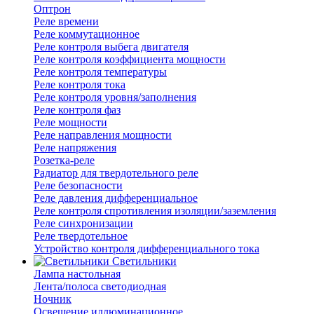
Оптрон
Реле времени
Реле коммутационное
Реле контроля выбега двигателя
Реле контроля коэффициента мощности
Реле контроля температуры
Реле контроля тока
Реле контроля уровня/заполнения
Реле контроля фаз
Реле мощности
Реле направления мощности
Реле напряжения
Розетка-реле
Радиатор для твердотельного реле
Реле безопасности
Реле давления дифференциальное
Реле контроля спротивления изоляции/заземления
Реле синхронизации
Реле твердотельное
Устройство контроля дифференциального тока
Светильники
Лампа настольная
Лента/полоса светодиодная
Ночник
Освещение иллюминационное