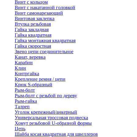
Винт с кольцом
Винт с накатанной головкой
Винт самонарезающий
Винтовая заклепка
Втулка резьбовая
Гайка закладная
Гайка квадратная
Гайка монтажная квадратная
Гайка скоростная
Звено цепи соединительное
Канат, веревка
Карабин
Клин
Контргайка
Крепление ремня / цепи
Крюк S-образный
Рым-болт
Рым-болт с резьбой по дереву
Рым-гайка
Талреп
Уголок крепежный/анкерный
Универсальная троссовая подвеска
Хомут резьбовой U-образной формы
Цепь
Шайба косая квадратная для швеллеров