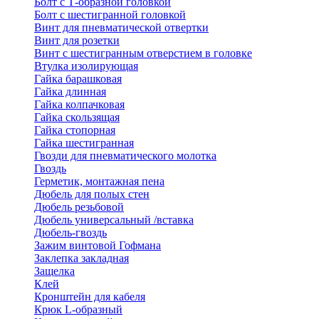
Болт с Т-образной головкой
Болт с шестигранной головкой
Винт для пневматической отвертки
Винт для розетки
Винт с шестигранным отверстием в головке
Втулка изолирующая
Гайка барашковая
Гайка длинная
Гайка колпачковая
Гайка скользящая
Гайка стопорная
Гайка шестигранная
Гвозди для пневматического молотка
Гвоздь
Герметик, монтажная пена
Дюбель для полых стен
Дюбель резьбовой
Дюбель универсальный /вставка
Дюбель-гвоздь
Зажим винтовой Гофмана
Заклепка закладная
Защелка
Клей
Кронштейн для кабеля
Крюк L-образный