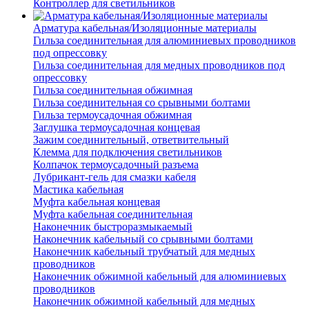
Контроллер для светильников
Арматура кабельная/Изоляционные материалы
Гильза соединительная для алюминиевых проводников
под опрессовку
Гильза соединительная для медных проводников под
опрессовку
Гильза соединительная обжимная
Гильза соединительная со срывными болтами
Гильза термоусадочная обжимная
Заглушка термоусадочная концевая
Зажим соединительный, ответвительный
Клемма для подключения светильников
Колпачок термоусадочный разъема
Лубрикант-гель для смазки кабеля
Мастика кабельная
Муфта кабельная концевая
Муфта кабельная соединительная
Наконечник быстроразмыкаемый
Наконечник кабельный со срывными болтами
Наконечник кабельный трубчатый для медных
проводников
Наконечник обжимной кабельный для алюминиевых
проводников
Наконечник обжимной кабельный для медных