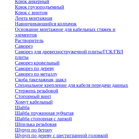
Крюк анкерный
Крюк грузоподъемный
Крюк с винтом
Лента монтажная
Навинчивающийся колпачок
Основание монтажное для кабельных стяжек и
элементов
Растворитель
Саморез
Саморез для древесностружечной плиты/ГСК/ГВЛ
плиты
Саморез кровельный
Саморез по дереву
Саморез по металлу
Скоба такелажная, шакл
Специальное крепление для кабеля передачи данных
Стержень резьбовой
Стопорный винт
Хомут кабельный
Шайба
Шайба пружинная зубчатая
Шайба стопорная с лапкой
Шпилька резьбовая
Шуруп по бетону
Шуруп по дереву с шестигранной головкой