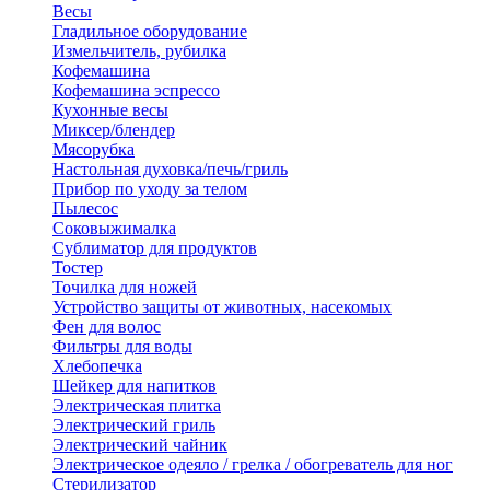
Весы
Гладильное оборудование
Измельчитель, рубилка
Кофемашина
Кофемашина эспрессо
Кухонные весы
Миксер/блендер
Мясорубка
Настольная духовка/печь/гриль
Прибор по уходу за телом
Пылесос
Соковыжималка
Сублиматор для продуктов
Тостер
Точилка для ножей
Устройство защиты от животных, насекомых
Фен для волос
Фильтры для воды
Хлебопечка
Шейкер для напитков
Электрическая плитка
Электрический гриль
Электрический чайник
Электрическое одеяло / грелка / обогреватель для ног
Стерилизатор