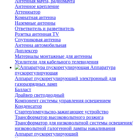
Антенная мачта, радиомачта
Антенное крепление
Аттенюатор
Комнатная антенна
Наземные антенны
Ответвитель и разветвитель
Розетка антенная TV
Спутниковая антенна
Антенна автомобильная
Диплексер
Материалы монтажные для антенны
Усилители для кабельного телевидения
Аппаратура
пускорегулирующая
Аппарат пускорегулирующий электронный для
газоразрядных ламп
Балласт
Драйвер светодиодный
Компонент системы управления освещением
Конденсатор
Стартер/импульсно-зажигающее устройство
Трансформатор высоковольтного розжига
Трансформатор для низковольтной системы освещения/
низковольтной галогенной лампы накаливания
Аппарат пускорегулирующий