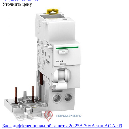
Уточнить цену
Блок дифференциальной защиты 2п 25А 30мА тип AC Acti9