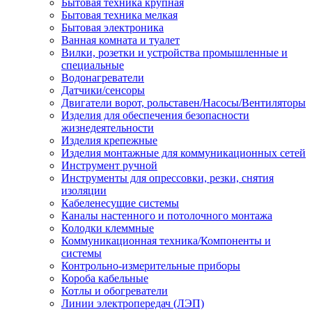
Бытовая техника крупная
Бытовая техника мелкая
Бытовая электроника
Ванная комната и туалет
Вилки, розетки и устройства промышленные и
специальные
Водонагреватели
Датчики/сенсоры
Двигатели ворот, рольставен/Насосы/Вентиляторы
Изделия для обеспечения безопасности
жизнедеятельности
Изделия крепежные
Изделия монтажные для коммуникационных сетей
Инструмент ручной
Инструменты для опрессовки, резки, снятия
изоляции
Кабеленесущие системы
Каналы настенного и потолочного монтажа
Колодки клеммные
Коммуникационная техника/Компоненты и
системы
Контрольно-измерительные приборы
Короба кабельные
Котлы и обогреватели
Линии электропередач (ЛЭП)