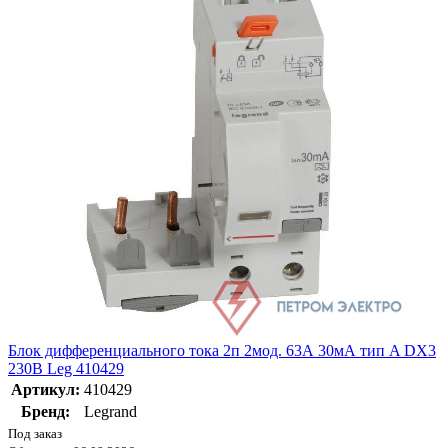
Блок дифференциального тока 2п 2мод. 63А 30мА тип A DX3
230В Leg 410429
Артикул:
410429
Бренд:
Legrand
Под заказ