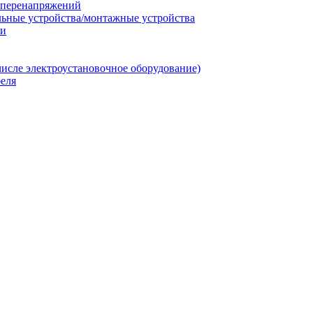
т перенапряжений
льные устройства/монтажные устройства
ии
числе электроустановочное оборудование)
еля