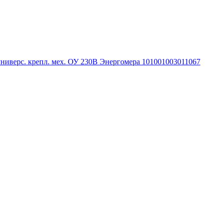
 универс. крепл. мех. ОУ 230В Энергомера 101001003011067