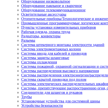
Оборудование низковольтное
Оборудование паяльное и сварочное
Оборудование телекоммуникационное
Осветительные аксессуары
Отопительные приборы/Технологические и инжене
Промышленные программируемые логические кон
Пункты установки измерительных приборов
Рабочая одежда, охрана труда
Радиаторы, конвекторы
Разъемы
Система штекерного монтажа электросети зданий
Система электромонтажных колонн
Системы ввода для кабелей и проводов
Системы защиты шланговые
Системы охлаждения
Системы пожарной, охранной сигнализации и сис
Системы распределения высокого напряжения
Системы распределения электроэнергии/распредел
Системы скрытой проводки под полом
Системы электрических распределительных шкафо
Системы, препятствующие распространению огня, 
Соединители для шлангов и рукавов
Трубы
Установочные устройства для системной шины
Устройства безопасности