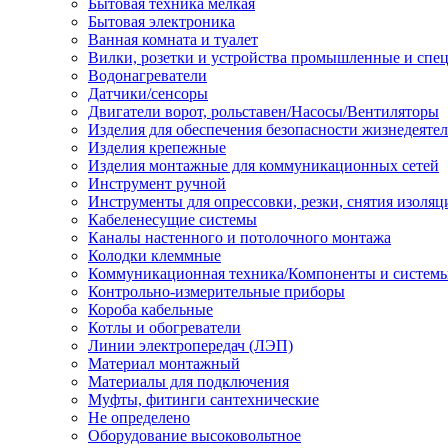
Бытовая техника мелкая
Бытовая электроника
Ванная комната и туалет
Вилки, розетки и устройства промышленные и спе
Водонагреватели
Датчики/сенсоры
Двигатели ворот, рольставен/Насосы/Вентиляторы
Изделия для обеспечения безопасности жизнедеяте
Изделия крепежные
Изделия монтажные для коммуникационных сетей
Инструмент ручной
Инструменты для опрессовки, резки, снятия изоляц
Кабеленесущие системы
Каналы настенного и потолочного монтажа
Колодки клеммные
Коммуникационная техника/Компоненты и систем
Контрольно-измерительные приборы
Короба кабельные
Котлы и обогреватели
Линии электропередач (ЛЭП)
Материал монтажный
Материалы для подключения
Муфты, фитинги сантехнические
Не определено
Оборудование высоковольтное