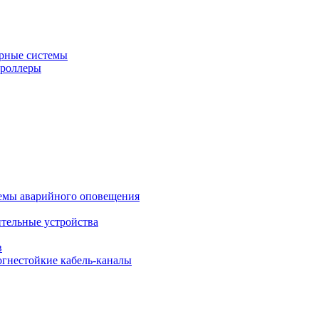
рные системы
троллеры
темы аварийного оповещения
ительные устройства
в
огнестойкие кабель-каналы