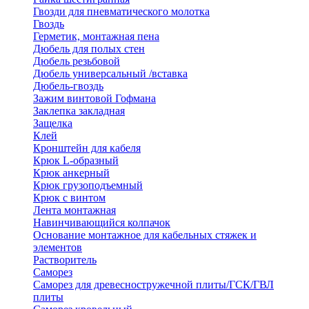
Гвозди для пневматического молотка
Гвоздь
Герметик, монтажная пена
Дюбель для полых стен
Дюбель резьбовой
Дюбель универсальный /вставка
Дюбель-гвоздь
Зажим винтовой Гофмана
Заклепка закладная
Защелка
Клей
Кронштейн для кабеля
Крюк L-образный
Крюк анкерный
Крюк грузоподъемный
Крюк с винтом
Лента монтажная
Навинчивающийся колпачок
Основание монтажное для кабельных стяжек и
элементов
Растворитель
Саморез
Саморез для древесностружечной плиты/ГСК/ГВЛ
плиты