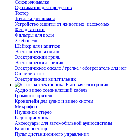
Соковыжималка
Сублиматор для продуктов
Тостер
Точилка для ножей
Устройство защиты от животных, насекомых
Фен для волос
Фильтры для воды
Хлебопечка
Шейкер для напитков
Электрическая плитка
Электрический гриль
Электрический чайник
Электрическое одеяло / грелка / обогреватель для ног
Стерилизатор
Электрический кипятильник
Бытовая электроника
Аудио-видео соединяющий кабель
Громкоговоритель
Кронштейн для аудио и видео систем
Микрофон
Наушники стерео
Радиоприемник
Аксессуары для автомобильной аудиосистемы
Видеопроектор
Пульт дистанционного управления