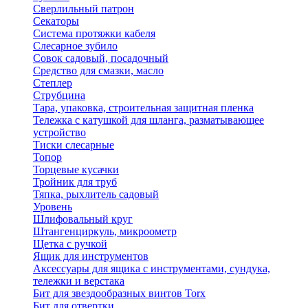
Сверлильный патрон
Секаторы
Система протяжки кабеля
Слесарное зубило
Совок садовый, посадочный
Средство для смазки, масло
Степлер
Струбцина
Тара, упаковка, строительная защитная пленка
Тележка с катушкой для шланга, разматывающее
устройство
Тиски слесарные
Топор
Торцевые кусачки
Тройник для труб
Тяпка, рыхлитель садовый
Уровень
Шлифовальный круг
Штангенциркуль, микроометр
Щетка с ручкой
Ящик для инструментов
Аксессуары для ящика с инструментами, сундука,
тележки и верстака
Бит для звездообразных винтов Torx
Бит для отвертки