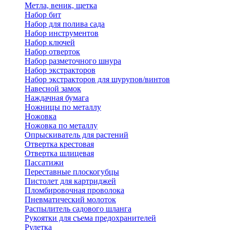
Метла, веник, щетка
Набор бит
Набор для полива сада
Набор инструментов
Набор ключей
Набор отверток
Набор разметочного шнура
Набор экстракторов
Набор экстракторов для шурупов/винтов
Навесной замок
Наждачная бумага
Ножницы по металлу
Ножовка
Ножовка по металлу
Опрыскиватель для растений
Отвертка крестовая
Отвертка шлицевая
Пассатижи
Переставные плоскогубцы
Пистолет для картриджей
Пломбировочная проволока
Пневматический молоток
Распылитель садового шланга
Рукоятки для съема предохранителей
Рулетка