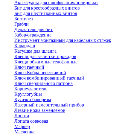
Аксессуары для шлифования/полировки
Бит для крестообразных винтов
Бит для шестигранных винтов
Болторез
Грабли
Держатель для бит
Забор/ограждение
Инструмент монтажный для кабельных стяжек
Карандаш
Катушка для шланга
Клещи для зачистки проводов
Клещи обжимные телефонные
Ключ гаечный
Ключ Кобра переставной
Ключ комбинированный гаечный
Ключ сверлильного патрона
Корнеудалитель
Круглогубцы
Кусачки бокорезы
Лазерный измерительный прибор
Лезвие ножа заменяемое
Лопата
Лопата совковая
Маркер
Масленка