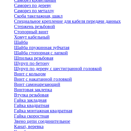
Саморез кровельный
Саморез по дереву
Саморез по металлу
Скоба такелажная, шакл
Специальное крепление для кабеля передачи данных
Стержень резьбовой
Стопорный винт
Хомут кабельный
Шайба
Шайба пружинная зубчатая
Шайба стопорная с лапкой
Шпилька резьбовая
Шуруп по бетону
Шуруп по дереву с шестигранной головкой
Винт с кольцом
Винт с накатанной головкой
Винт самонарезающий
Винтовая заклепка
Втулка резьбовая
Гайка закладная
Гайка квадратная
Гайка монтажная квадратная
Гайка скоростная
Звено цепи соединительное
Канат, веревка