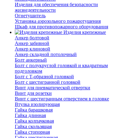
Изделия для обеспечения безопасности
жизнедеятельности
Огнетушитель
Установка аэрозольного пожаротушения
Шкаф для противопожарного оборудования
Изделия крепежные
Анкер болтовой
Анкер забивной
Анкер клиновой
Анкер складной потолочный
Болт анкерный
Болт с полукруглой головкой и квадратным
подголовком
Болт с Т-образной головкой
Болт с шестигранной головкой
Винт для пневматической отвертки
Винт для розетки
Винт с шестигранным отверстием в головке
Втулка изолирующая
Гайка барашковая
Гайка длинная
Гайка колпачковая
Гайка скользящая
Гайка стопорная
Гайка шестигранная