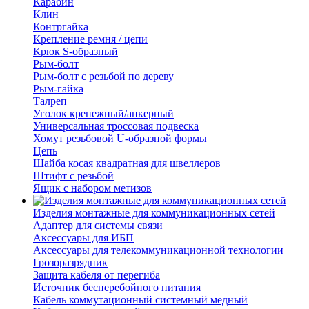
Карабин
Клин
Контргайка
Крепление ремня / цепи
Крюк S-образный
Рым-болт
Рым-болт с резьбой по дереву
Рым-гайка
Талреп
Уголок крепежный/анкерный
Универсальная троссовая подвеска
Хомут резьбовой U-образной формы
Цепь
Шайба косая квадратная для швеллеров
Штифт с резьбой
Ящик с набором метизов
Изделия монтажные для коммуникационных сетей
Адаптер для системы связи
Аксессуары для ИБП
Аксессуары для телекоммуникационной технологии
Грозоразрядник
Защита кабеля от перегиба
Источник бесперебойного питания
Кабель коммутационный системный медный