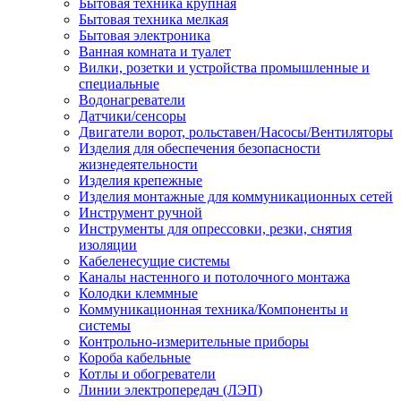
Бытовая техника крупная
Бытовая техника мелкая
Бытовая электроника
Ванная комната и туалет
Вилки, розетки и устройства промышленные и
специальные
Водонагреватели
Датчики/сенсоры
Двигатели ворот, рольставен/Насосы/Вентиляторы
Изделия для обеспечения безопасности
жизнедеятельности
Изделия крепежные
Изделия монтажные для коммуникационных сетей
Инструмент ручной
Инструменты для опрессовки, резки, снятия
изоляции
Кабеленесущие системы
Каналы настенного и потолочного монтажа
Колодки клеммные
Коммуникационная техника/Компоненты и
системы
Контрольно-измерительные приборы
Короба кабельные
Котлы и обогреватели
Линии электропередач (ЛЭП)