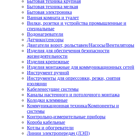
Бытовая техника крупная
Бытовая техника мелкая
Бытовая электроника
Ванная комната и туалет
Вилки, розетки и устройства промышленные и
специальные
Водонагреватели
Датчики/сенсоры
Двигатели ворот, рольставен/Насосы/Вентиляторы
Изделия для обеспечения безопасности
жизнедеятельности
Изделия крепежные
Изделия монтажные для коммуникационных сетей
Инструмент ручной
Инструменты для опрессовки, резки, снятия
изоляции
Кабеленесущие системы
Каналы настенного и потолочного монтажа
Колодки клеммные
Коммуникационная техника/Компоненты и
системы
Контрольно-измерительные приборы
Короба кабельные
Котлы и обогреватели
Линии электропередач (ЛЭП)