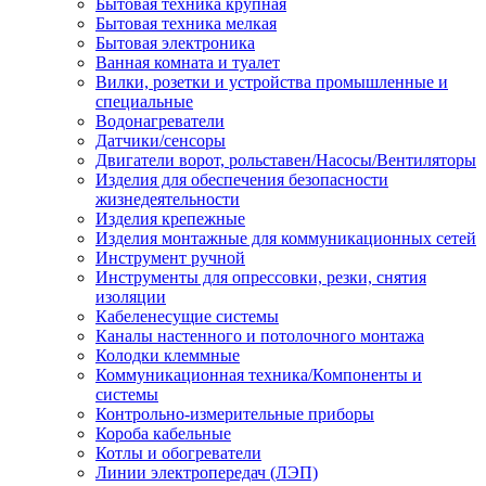
Бытовая техника крупная
Бытовая техника мелкая
Бытовая электроника
Ванная комната и туалет
Вилки, розетки и устройства промышленные и
специальные
Водонагреватели
Датчики/сенсоры
Двигатели ворот, рольставен/Насосы/Вентиляторы
Изделия для обеспечения безопасности
жизнедеятельности
Изделия крепежные
Изделия монтажные для коммуникационных сетей
Инструмент ручной
Инструменты для опрессовки, резки, снятия
изоляции
Кабеленесущие системы
Каналы настенного и потолочного монтажа
Колодки клеммные
Коммуникационная техника/Компоненты и
системы
Контрольно-измерительные приборы
Короба кабельные
Котлы и обогреватели
Линии электропередач (ЛЭП)