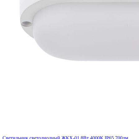
Светильник светодиодный ЖКХ-01 8Вт 4000К IP65 700лм