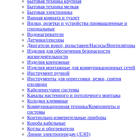
Бытовая техника крупная
Бытовая техника мелкая
Бытовая электроника
Ванная комната и туалет
Вилки, розетки и устройства промышленные и
специальные
Водонагреватели
Датчики/сенсоры
Двигатели ворот, рольставен/Насосы/Вентиляторы
Изделия для обеспечения безопасности
жизнедеятельности
Изделия крепежные
Изделия монтажные для коммуникационных сетей
Инструмент ручной
Инструменты для опрессовки, резки, снятия
изоляции
Кабеленесущие системы
Каналы настенного и потолочного монтажа
Колодки клеммные
Коммуникационная техника/Компоненты и
системы
Контрольно-измерительные приборы
Короба кабельные
Котлы и обогреватели
Линии электропередач (ЛЭП)