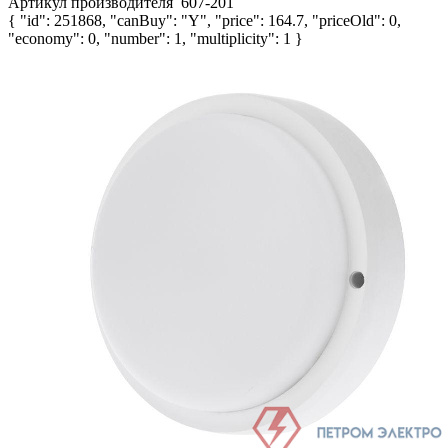
Артикул производителя
607-201
{ "id": 251868, "canBuy": "Y", "price": 164.7, "priceOld": 0,
"economy": 0, "number": 1, "multiplicity": 1 }