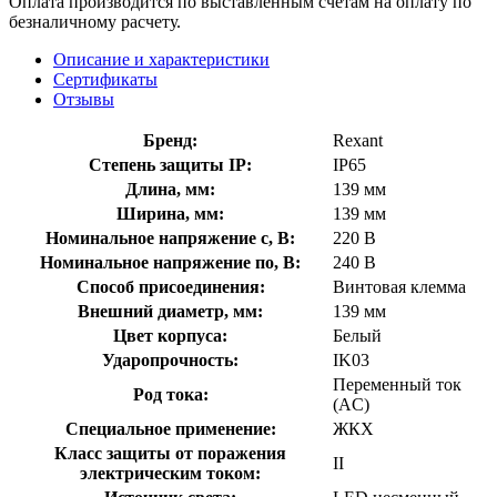
Оплата производится по выставленным счетам на оплату по
безналичному расчету.
Описание и характеристики
Сертификаты
Отзывы
Бренд:
Rexant
Степень защиты IP:
IP65
Длина, мм:
139 мм
Ширина, мм:
139 мм
Номинальное напряжение с, В:
220 В
Номинальное напряжение по, В:
240 В
Способ присоединения:
Винтовая клемма
Внешний диаметр, мм:
139 мм
Цвет корпуса:
Белый
Ударопрочность:
IK03
Переменный ток
Род тока:
(AC)
Специальное применение:
ЖКХ
Класс защиты от поражения
II
электрическим током: