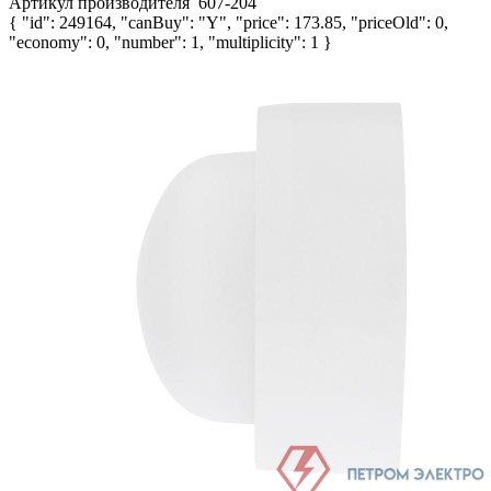
Артикул производителя
607-204
{ "id": 249164, "canBuy": "Y", "price": 173.85, "priceOld": 0,
"economy": 0, "number": 1, "multiplicity": 1 }