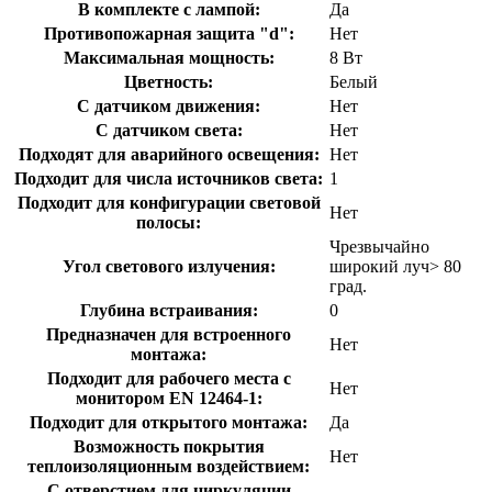
В комплекте с лампой:
Да
Противопожарная защита "d":
Нет
Максимальная мощность:
8 Вт
Цветность:
Белый
С датчиком движения:
Нет
С датчиком света:
Нет
Подходят для аварийного освещения:
Нет
Подходит для числа источников света:
1
Подходит для конфигурации световой
Нет
полосы:
Чрезвычайно
Угол светового излучения:
широкий луч> 80
град.
Глубина встраивания:
0
Предназначен для встроенного
Нет
монтажа:
Подходит для рабочего места с
Нет
монитором EN 12464-1:
Подходит для открытого монтажа:
Да
Возможность покрытия
Нет
теплоизоляционным воздействием:
С отверстием для циркуляции