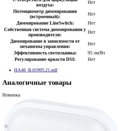
Нет
воздуха:
Потенциометр диммирования
Нет
(встроенный):
Диммирование LineSwitch:
Нет
Собственная система диммирования у
Нет
производителя:
Диммирование в зависимости от
Нет
механизма управления:
Эффективность светильника:
95 лм/Вт
Регулирование яркости DSI:
Нет
HA46_B.01995.21.pdf
Аналогичные товары
Новинка