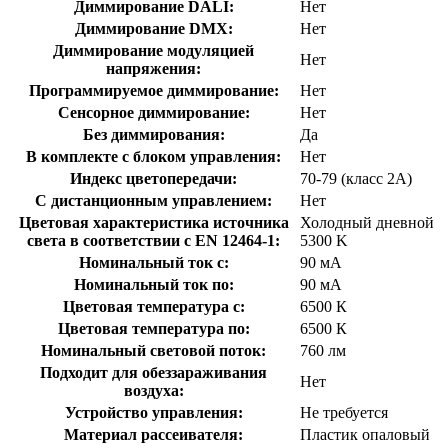
Диммирование DALI:
Нет
Диммирование DMX:
Нет
Диммирование модуляцией
Нет
напряжения:
Программируемое диммирование:
Нет
Сенсорное диммирование:
Нет
Без диммирования:
Да
В комплекте с блоком управления:
Нет
Индекс цветопередачи:
70-79 (класс 2А)
С дистанционным управлением:
Нет
Цветовая характеристика источника
Холодный дневной
света в соответствии с EN 12464-1:
5300 K
Номинальный ток с:
90 мА
Номинальный ток по:
90 мА
Цветовая температура с:
6500 К
Цветовая температура по:
6500 К
Номинальный световой поток:
760 лм
Подходит для обеззараживания
Нет
воздуха:
Устройство управления:
Не требуется
Материал рассеивателя:
Пластик опаловый