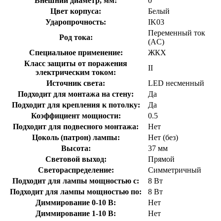
Внешний диаметр, мм:
0
Цвет корпуса:
Белый
Ударопрочность:
IK03
Переменный ток
Род тока:
(AC)
Специальное применение:
ЖКХ
Класс защиты от поражения
II
электрическим током:
Источник света:
LED несменный
Подходит для монтажа на стену:
Да
Подходит для крепления к потолку:
Да
Коэффициент мощности:
0.5
Подходит для подвесного монтажа:
Нет
Цоколь (патрон) лампы:
Нет (без)
Высота:
37 мм
Световой выход:
Прямой
Светораспределение:
Симметричный
Подходит для лампы мощностью с:
8 Вт
Подходит для лампы мощностью по:
8 Вт
Диммирование 0-10 В:
Нет
Диммирование 1-10 В:
Нет