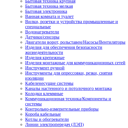
Бытовая техника крупная
Бытовая техника мелкая
Бытовая электроника
Ванная комната и туалет
Вилки, розетки и устройства промышленные и
специальные
Водонагреватели
Датчики/сенсоры
Двигатели ворот, рольставен/Насосы/Вентиляторы
Изделия для обеспечения безопасности
жизнедеятельности
Изделия крепежные
Изделия монтажные для коммуникационных сетей
Инструмент ручной
Инструменты для опрессовки, резки, снятия
изоляции
Кабеленесущие системы
Каналы настенного и потолочного монтажа
Колодки клеммные
Коммуникационная техника/Компоненты и
системы
Контрольно-измерительные приборы
Короба кабельные
Котлы и обогреватели
Линии электропередач (ЛЭП)