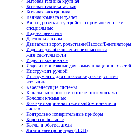
Бытовая техника крупная
Бытовая техника мелкая
Бытовая электроника
Ванная комната и туалет
Вилки, розетки и устройства промышленные и
специальные
Водонагреватели
Датчики/сенсоры
Двигатели ворот, рольставен/Насосы/Вентиляторы
Изделия для обеспечения безопасности
жизнедеятельности
Изделия крепежные
Изделия монтажные для коммуникационных сетей
Инструмент ручной
Инструменты для опрессовки, резки, снятия
изоляции
Кабеленесущие системы
Каналы настенного и потолочного монтажа
Колодки клеммные
Коммуникационная техника/Компоненты и
системы
Контрольно-измерительные приборы
Короба кабельные
Котлы и обогреватели
Линии электропередач (ЛЭП)