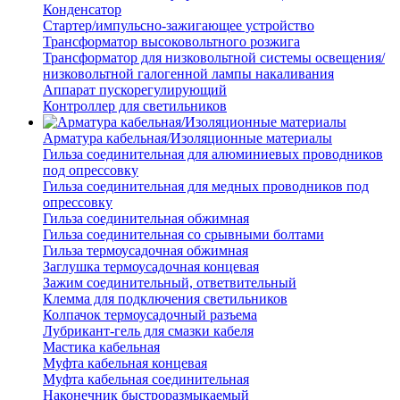
Конденсатор
Стартер/импульсно-зажигающее устройство
Трансформатор высоковольтного розжига
Трансформатор для низковольтной системы освещения/
низковольтной галогенной лампы накаливания
Аппарат пускорегулирующий
Контроллер для светильников
Арматура кабельная/Изоляционные материалы
Гильза соединительная для алюминиевых проводников
под опрессовку
Гильза соединительная для медных проводников под
опрессовку
Гильза соединительная обжимная
Гильза соединительная со срывными болтами
Гильза термоусадочная обжимная
Заглушка термоусадочная концевая
Зажим соединительный, ответвительный
Клемма для подключения светильников
Колпачок термоусадочный разъема
Лубрикант-гель для смазки кабеля
Мастика кабельная
Муфта кабельная концевая
Муфта кабельная соединительная
Наконечник быстроразмыкаемый