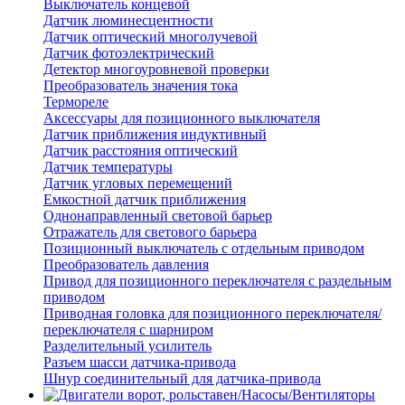
Выключатель концевой
Датчик люминесцентности
Датчик оптический многолучевой
Датчик фотоэлектрический
Детектор многоуровневой проверки
Преобразователь значения тока
Термореле
Аксессуары для позиционного выключателя
Датчик приближения индуктивный
Датчик расстояния оптический
Датчик температуры
Датчик угловых перемещений
Емкостной датчик приближения
Однонаправленный световой барьер
Отражатель для светового барьера
Позиционный выключатель с отдельным приводом
Преобразователь давления
Привод для позиционного переключателя с раздельным
приводом
Приводная головка для позиционного переключателя/
переключателя с шарниром
Разделительный усилитель
Разъем шасси датчика-привода
Шнур соединительный для датчика-привода