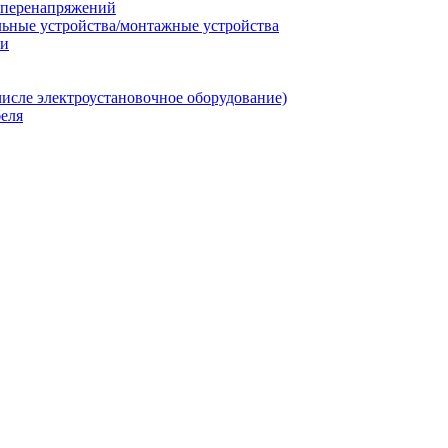
т перенапряжений
льные устройства/монтажные устройства
ии
числе электроустановочное оборудование)
еля