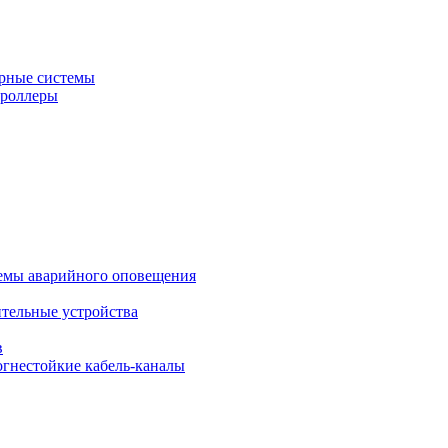
рные системы
троллеры
темы аварийного оповещения
ительные устройства
в
огнестойкие кабель-каналы