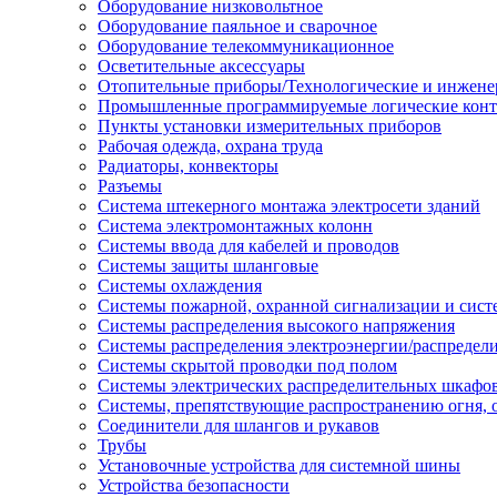
Оборудование низковольтное
Оборудование паяльное и сварочное
Оборудование телекоммуникационное
Осветительные аксессуары
Отопительные приборы/Технологические и инжене
Промышленные программируемые логические кон
Пункты установки измерительных приборов
Рабочая одежда, охрана труда
Радиаторы, конвекторы
Разъемы
Система штекерного монтажа электросети зданий
Система электромонтажных колонн
Системы ввода для кабелей и проводов
Системы защиты шланговые
Системы охлаждения
Системы пожарной, охранной сигнализации и сис
Системы распределения высокого напряжения
Системы распределения электроэнергии/распредел
Системы скрытой проводки под полом
Системы электрических распределительных шкафо
Системы, препятствующие распространению огня, 
Соединители для шлангов и рукавов
Трубы
Установочные устройства для системной шины
Устройства безопасности