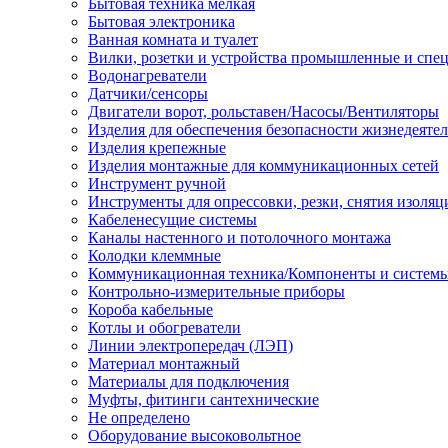
Бытовая техника мелкая
Бытовая электроника
Ванная комната и туалет
Вилки, розетки и устройства промышленные и спе
Водонагреватели
Датчики/сенсоры
Двигатели ворот, рольставен/Насосы/Вентиляторы
Изделия для обеспечения безопасности жизнедеяте
Изделия крепежные
Изделия монтажные для коммуникационных сетей
Инструмент ручной
Инструменты для опрессовки, резки, снятия изоляц
Кабеленесущие системы
Каналы настенного и потолочного монтажа
Колодки клеммные
Коммуникационная техника/Компоненты и систем
Контрольно-измерительные приборы
Короба кабельные
Котлы и обогреватели
Линии электропередач (ЛЭП)
Материал монтажный
Материалы для подключения
Муфты, фитинги сантехнические
Не определено
Оборудование высоковольтное