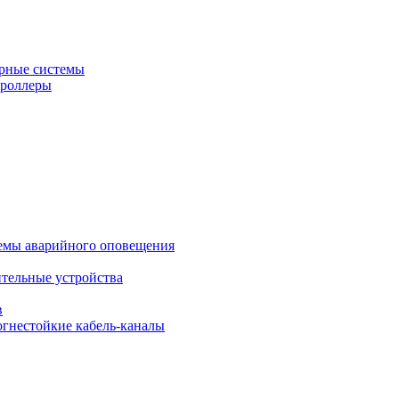
рные системы
троллеры
темы аварийного оповещения
ительные устройства
в
огнестойкие кабель-каналы