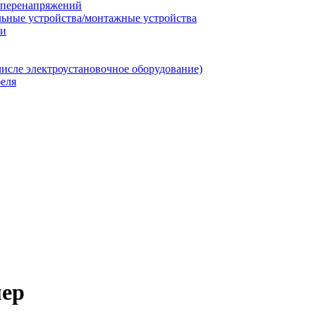
т перенапряжений
льные устройства/монтажные устройства
ии
числе электроустановочное оборудование)
еля
ер