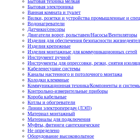
Бытовая техника мелкая
Бытовая электроника
Ванная комната и туалет
Вилки, розетки и устройства промышленные и спе
Водонагреватели
Датчики/сенсоры
Двигатели ворот, рольставен/Насосы/Вентиляторы
Изделия для обеспечения безопасности жизнедеяте
Изделия крепежные
Изделия монтажные для коммуникационных сетей
Инструмент ручной
Инструменты для опрессовки, резки, снятия изоляц
Кабеленесущие системы
Каналы настенного и потолочного монтажа
Колодки клеммные
Коммуникационная техника/Компоненты и систем
Контрольно-измерительные приборы
Короба кабельные
Котлы и обогреватели
Линии электропередач (ЛЭП)
Материал монтажный
Материалы для подключения
Муфты, фитинги сантехнические
Не определено
Оборудование высоковольтное