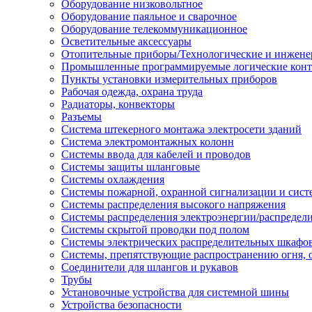
Оборудование низковольтное
Оборудование паяльное и сварочное
Оборудование телекоммуникационное
Осветительные аксессуары
Отопительные приборы/Технологические и инжене
Промышленные программируемые логические кон
Пункты установки измерительных приборов
Рабочая одежда, охрана труда
Радиаторы, конвекторы
Разъемы
Система штекерного монтажа электросети зданий
Система электромонтажных колонн
Системы ввода для кабелей и проводов
Системы защиты шланговые
Системы охлаждения
Системы пожарной, охранной сигнализации и сис
Системы распределения высокого напряжения
Системы распределения электроэнергии/распредел
Системы скрытой проводки под полом
Системы электрических распределительных шкафо
Системы, препятствующие распространению огня, 
Соединители для шлангов и рукавов
Трубы
Установочные устройства для системной шины
Устройства безопасности