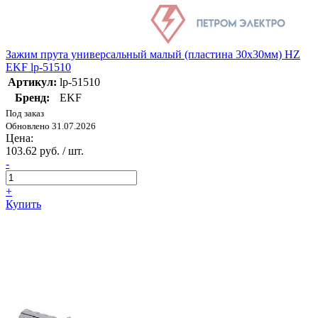
Зажим прута универсальный малый (пластина 30х30мм) HZ
EKF lp-51510
Артикул:
lp-51510
Бренд:
EKF
Под заказ
Обновлено 31.07.2026
Цена:
103.62 руб. / шт.
-
+
Купить