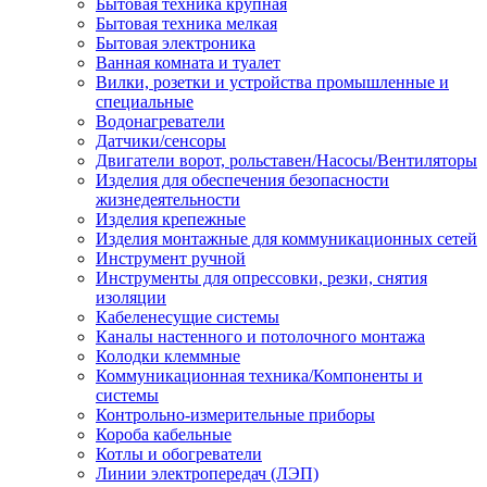
Бытовая техника крупная
Бытовая техника мелкая
Бытовая электроника
Ванная комната и туалет
Вилки, розетки и устройства промышленные и
специальные
Водонагреватели
Датчики/сенсоры
Двигатели ворот, рольставен/Насосы/Вентиляторы
Изделия для обеспечения безопасности
жизнедеятельности
Изделия крепежные
Изделия монтажные для коммуникационных сетей
Инструмент ручной
Инструменты для опрессовки, резки, снятия
изоляции
Кабеленесущие системы
Каналы настенного и потолочного монтажа
Колодки клеммные
Коммуникационная техника/Компоненты и
системы
Контрольно-измерительные приборы
Короба кабельные
Котлы и обогреватели
Линии электропередач (ЛЭП)