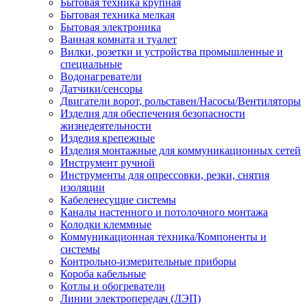
Бытовая техника крупная
Бытовая техника мелкая
Бытовая электроника
Ванная комната и туалет
Вилки, розетки и устройства промышленные и
специальные
Водонагреватели
Датчики/сенсоры
Двигатели ворот, рольставен/Насосы/Вентиляторы
Изделия для обеспечения безопасности
жизнедеятельности
Изделия крепежные
Изделия монтажные для коммуникационных сетей
Инструмент ручной
Инструменты для опрессовки, резки, снятия
изоляции
Кабеленесущие системы
Каналы настенного и потолочного монтажа
Колодки клеммные
Коммуникационная техника/Компоненты и
системы
Контрольно-измерительные приборы
Короба кабельные
Котлы и обогреватели
Линии электропередач (ЛЭП)