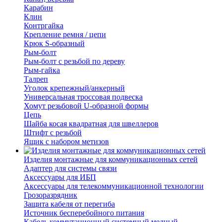
Карабин
Клин
Контргайка
Крепление ремня / цепи
Крюк S-образный
Рым-болт
Рым-болт с резьбой по дереву
Рым-гайка
Талреп
Уголок крепежный/анкерный
Универсальная троссовая подвеска
Хомут резьбовой U-образной формы
Цепь
Шайба косая квадратная для швеллеров
Штифт с резьбой
Ящик с набором метизов
Изделия монтажные для коммуникационных сетей
Адаптер для системы связи
Аксессуары для ИБП
Аксессуары для телекоммуникационной технологии
Грозоразрядник
Защита кабеля от перегиба
Источник бесперебойного питания
Кабель коммутационный системный медный