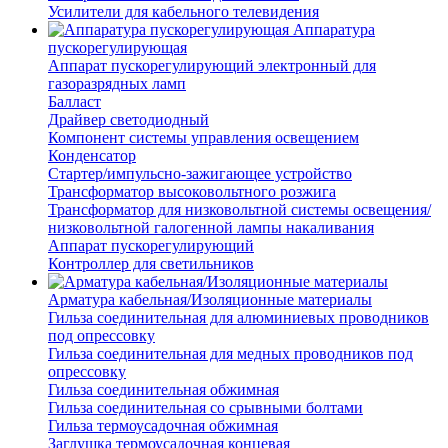
Усилители для кабельного телевидения
Аппаратура
пускорегулирующая
Аппарат пускорегулирующий электронный для
газоразрядных ламп
Балласт
Драйвер светодиодный
Компонент системы управления освещением
Конденсатор
Стартер/импульсно-зажигающее устройство
Трансформатор высоковольтного розжига
Трансформатор для низковольтной системы освещения/
низковольтной галогенной лампы накаливания
Аппарат пускорегулирующий
Контроллер для светильников
Арматура кабельная/Изоляционные материалы
Гильза соединительная для алюминиевых проводников
под опрессовку
Гильза соединительная для медных проводников под
опрессовку
Гильза соединительная обжимная
Гильза соединительная со срывными болтами
Гильза термоусадочная обжимная
Заглушка термоусадочная концевая