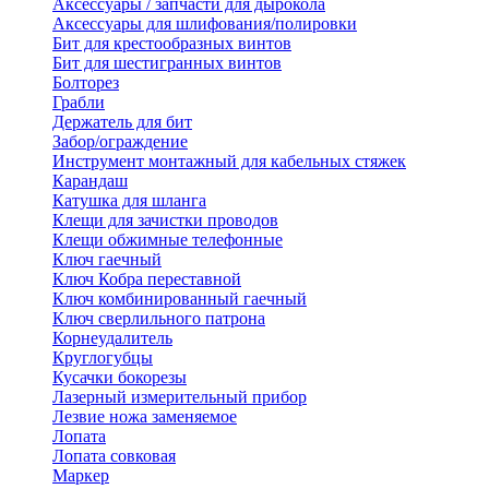
Аксессуары / запчасти для дырокола
Аксессуары для шлифования/полировки
Бит для крестообразных винтов
Бит для шестигранных винтов
Болторез
Грабли
Держатель для бит
Забор/ограждение
Инструмент монтажный для кабельных стяжек
Карандаш
Катушка для шланга
Клещи для зачистки проводов
Клещи обжимные телефонные
Ключ гаечный
Ключ Кобра переставной
Ключ комбинированный гаечный
Ключ сверлильного патрона
Корнеудалитель
Круглогубцы
Кусачки бокорезы
Лазерный измерительный прибор
Лезвие ножа заменяемое
Лопата
Лопата совковая
Маркер