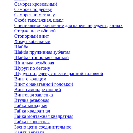
Саморез кровельный
Саморез по дереву
Саморез по металлу
Скоба такелажная, шакл
Специальное крепление для кабеля передачи данных
Стержень резьбовой
Стопорный винт
Хомут кабельный
Шайба
Шайба пружинная зубчатая
Шайба стопорная с лапкой
Шпилька резьбовая
Шуруп по бетону
Шуруп по дереву с шестигранной головкой
Винт с кольцом
Винт с накатанной головкой
Винт самонарезающий
Винтовая заклепка
Втулка резьбовая
Гайка закладная
Гайка квадратная
Гайка монтажная квадратная
Гайка скоростная
Звено цепи соединительное
Канат, веревка