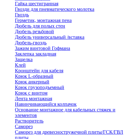
Гайка шестигранная
Гвозди для пневматического молотка
Гвоздь
Герметик, монтажная пена
Дюбель для полых стен
Дюбель резьбовой
Дюбель универсальный /вставка
Дюбель-гвоздь
Зажим винтовой Гофмана
Заклепка закладная
Защелка
Клей
Кронштейн для кабеля
Крюк L-образный
Крюк анкерный
Крюк грузоподъемный
Крюк с винтом
Лента монтажная
Навинчивающийся колпачок
Основание монтажное для кабельных стяжек и
элементов
Растворитель
Саморез
Саморез для древесностружечной плиты/ГСК/ГВЛ
плиты