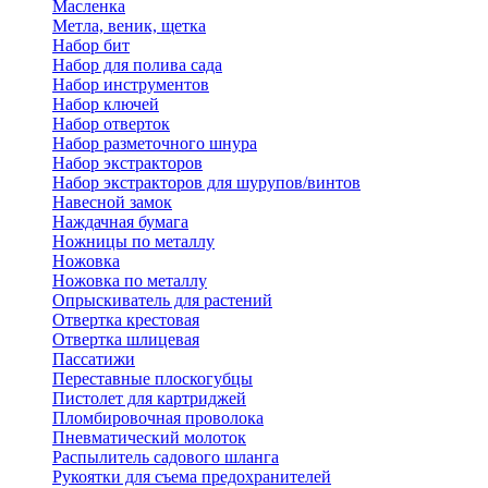
Масленка
Метла, веник, щетка
Набор бит
Набор для полива сада
Набор инструментов
Набор ключей
Набор отверток
Набор разметочного шнура
Набор экстракторов
Набор экстракторов для шурупов/винтов
Навесной замок
Наждачная бумага
Ножницы по металлу
Ножовка
Ножовка по металлу
Опрыскиватель для растений
Отвертка крестовая
Отвертка шлицевая
Пассатижи
Переставные плоскогубцы
Пистолет для картриджей
Пломбировочная проволока
Пневматический молоток
Распылитель садового шланга
Рукоятки для съема предохранителей