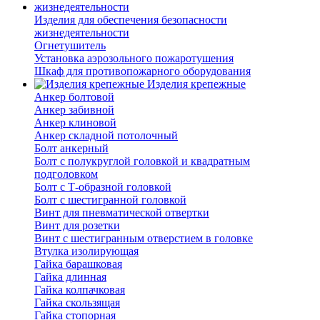
Изделия для обеспечения безопасности
жизнедеятельности
Огнетушитель
Установка аэрозольного пожаротушения
Шкаф для противопожарного оборудования
Изделия крепежные
Анкер болтовой
Анкер забивной
Анкер клиновой
Анкер складной потолочный
Болт анкерный
Болт с полукруглой головкой и квадратным
подголовком
Болт с Т-образной головкой
Болт с шестигранной головкой
Винт для пневматической отвертки
Винт для розетки
Винт с шестигранным отверстием в головке
Втулка изолирующая
Гайка барашковая
Гайка длинная
Гайка колпачковая
Гайка скользящая
Гайка стопорная