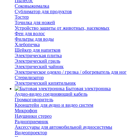
Пылесос
Соковыжималка
Сублиматор для продуктов
Тостер
Точилка для ножей
Устройство защиты от животных, насекомых
Фен для волос
Фильтры для воды
Хлебопечка
Шейкер для напитков
Электрическая плитка
Электрический гриль
Электрический чайник
Электрическое одеяло / грелка / обогреватель для ног
Стерилизатор
Электрический кипятильник
Бытовая электроника
Аудио-видео соединяющий кабель
Громкоговоритель
Кронштейн для аудио и видео систем
Микрофон
Наушники стерео
Радиоприемник
Аксессуары для автомобильной аудиосистемы
Видеопроектор