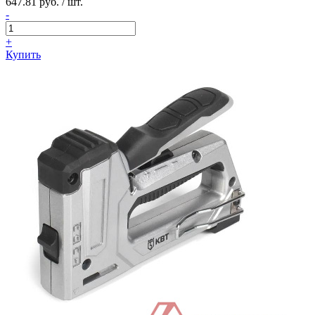
647.81 руб. / шт.
-
+
Купить