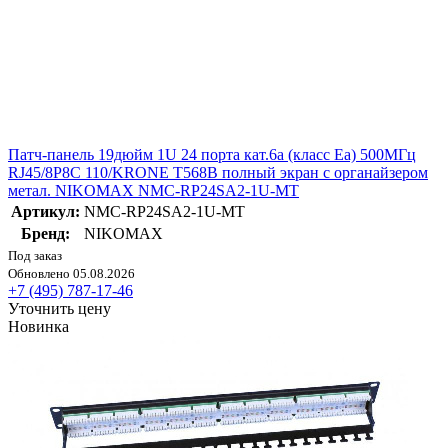
Патч-панель 19дюйм 1U 24 порта кат.6a (класс Ea) 500МГц
RJ45/8P8C 110/KRONE T568B полный экран с органайзером
метал. NIKOMAX NMC-RP24SA2-1U-MT
Артикул:
NMC-RP24SA2-1U-MT
Бренд:
NIKOMAX
Под заказ
Обновлено 05.08.2026
+7 (495) 787-17-46
Уточнить цену
Новинка