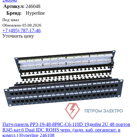
Артикул:
246048
Бренд:
Hyperline
Под заказ
Обновлено 05.08.2026
+7 (495) 787-17-46
Уточнить цену
Патч-панель PP3-19-48-8P8C-C6-110D 19дюйм 2U 48 портов
RJ45 кат.6 Dual IDC ROHS черн. (задн. каб. организат. в
компл.) Hyperline 246108