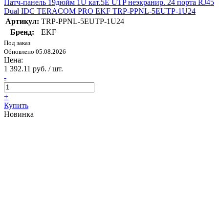
Патч-панель 19дюйм 1U кат.5E UTP неэкранир. 24 порта RJ45
Dual IDC TERACOM PRO EKF TRP-PPNL-5EUTP-1U24
Артикул:
TRP-PPNL-5EUTP-1U24
Бренд:
EKF
Под заказ
Обновлено 05.08.2026
Цена:
1 392.11 руб. / шт.
-
+
Купить
Новинка