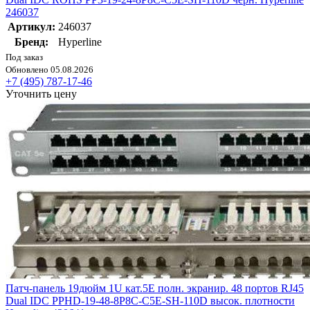
246037
Артикул:
246037
Бренд:
Hyperline
Под заказ
Обновлено 05.08.2026
+7 (495) 787-17-46
Уточнить цену
Патч-панель 19дюйм 1U кат.5E полн. экранир. 48 портов RJ45
Dual IDC PPHD-19-48-8P8C-C5E-SH-110D высок. плотности