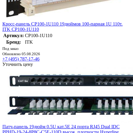
Кросс-панель CP100-1U110 19дюймов 100-парная 1U 110т.
ITK CP100-1U110
Артикул:
CP100-1U110
Бренд:
ITK
Под заказ
Обновлено 05.08.2026
+7 (495) 787-17-46
Уточнить цену
Патч-панель 19дюйм 0.5U кат.5E 24 порта RJ45 Dual IDC
PPHD-19-24-8P8C-C5E-110D высок. плотности Hyperline