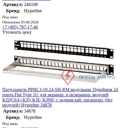
Артикул:
246108
Бренд:
Hyperline
Под заказ
Обновлено 05.08.2026
+7 (495) 787-17-46
Уточнить цену
Патч-панель PPBL3-19-24-SH-RM модульная 19дюймов 24
порта Flat Type 1U для экранир. и неэкранир. модулей
KJ2(C6A) KJ5; KJE; KJNE; с задним каб. организат. (без
модулей) Hyperline 34878
Артикул:
34878
Бренд:
Hyperline
Под заказ