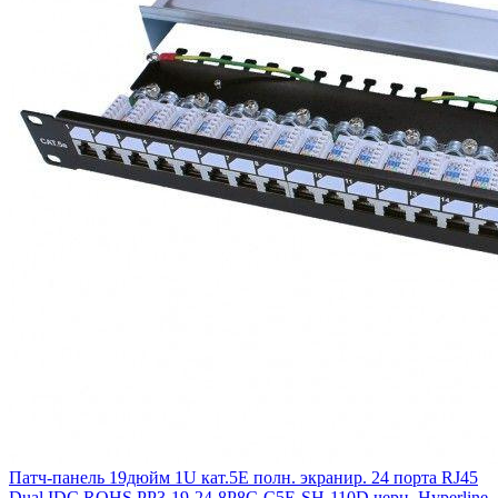
Патч-панель 19дюйм 1U кат.5E полн. экранир. 24 порта RJ45
Dual IDC ROHS PP3-19-24-8P8C-C5E-SH-110D черн. Hyperline