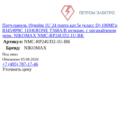
Патч-панель 19дюйм 1U 24 порта кат.5e (класс D) 100МГц
RJ45/8P8C 110/KRONE T568A/B неэкран. с органайзером
черн. NIKOMAX NMC-RP24UD2-1U-BK
Артикул:
NMC-RP24UD2-1U-BK
Бренд:
NIKOMAX
Под заказ
Обновлено 05.08.2026
+7 (495) 787-17-46
Уточнить цену