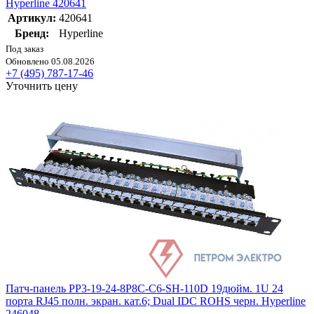
Hyperline 420641
Артикул:
420641
Бренд:
Hyperline
Под заказ
Обновлено 05.08.2026
+7 (495) 787-17-46
Уточнить цену
Патч-панель PP3-19-24-8P8C-C6-SH-110D 19дюйм. 1U 24
порта RJ45 полн. экран. кат.6; Dual IDC ROHS черн. Hyperline
246048