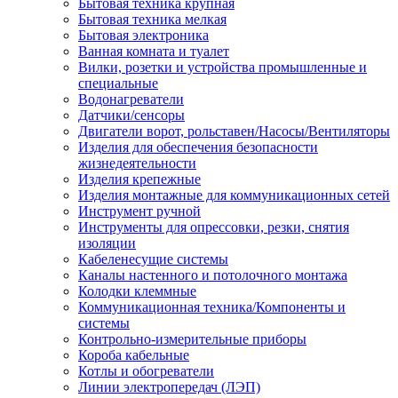
Бытовая техника крупная
Бытовая техника мелкая
Бытовая электроника
Ванная комната и туалет
Вилки, розетки и устройства промышленные и
специальные
Водонагреватели
Датчики/сенсоры
Двигатели ворот, рольставен/Насосы/Вентиляторы
Изделия для обеспечения безопасности
жизнедеятельности
Изделия крепежные
Изделия монтажные для коммуникационных сетей
Инструмент ручной
Инструменты для опрессовки, резки, снятия
изоляции
Кабеленесущие системы
Каналы настенного и потолочного монтажа
Колодки клеммные
Коммуникационная техника/Компоненты и
системы
Контрольно-измерительные приборы
Короба кабельные
Котлы и обогреватели
Линии электропередач (ЛЭП)