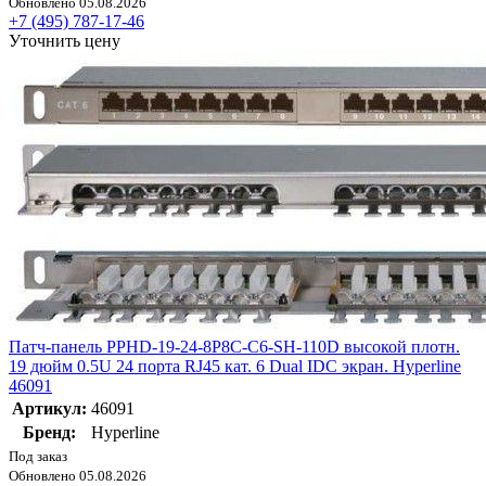
Обновлено 05.08.2026
+7 (495) 787-17-46
Уточнить цену
Патч-панель PPHD-19-24-8P8C-C6-SH-110D высокой плотн.
19 дюйм 0.5U 24 порта RJ45 кат. 6 Dual IDC экран. Hyperline
46091
Артикул:
46091
Бренд:
Hyperline
Под заказ
Обновлено 05.08.2026