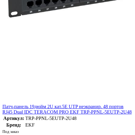
Патч-панель 19дюйм 2U кат.5E UTP неэкранир. 48 портов
RJ45 Dual IDC TERACOM PRO EKF TRP-PPNL-5EUTP-2U48
Артикул:
TRP-PPNL-5EUTP-2U48
Бренд:
EKF
Под заказ