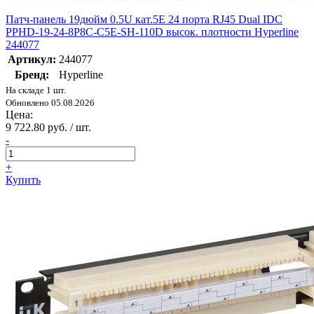
Патч-панель 19дюйм 0.5U кат.5E 24 порта RJ45 Dual IDC
PPHD-19-24-8P8C-C5E-SH-110D высок. плотности Hyperline
244077
Артикул:
244077
Бренд:
Hyperline
На складе 1 шт.
Обновлено 05.08.2026
Цена:
9 722.80 руб. / шт.
-
+
Купить