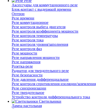
Реле
Аксессуары для коммутационного реле
Блок-контакт с выдержкой времени
Оптрон
Реле времени
Реле коммутационное
Реле контроля выбега двигателя
Реле контроля коэффициента мощности
Реле контроля температуры
Реле контроля тока
Реле контроля уровня/заполнения
Реле контроля фаз
Реле мощности
Реле направления мощности
Реле напряжения
Розетка-реле
Радиатор для твердотельного реле
Реле безопасности
Реле давления дифференциальное
Реле контроля спротивления изоляции/заземления
Реле синхронизации
Реле твердотельное
Устройство контроля дифференциального тока
Светильники
Лампа настольная