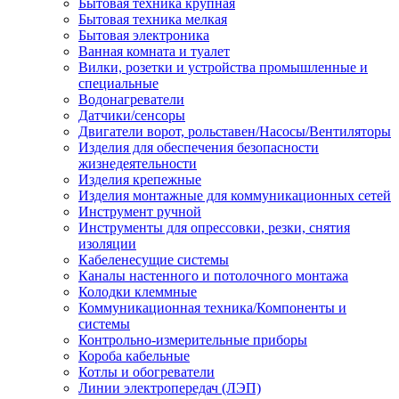
Бытовая техника крупная
Бытовая техника мелкая
Бытовая электроника
Ванная комната и туалет
Вилки, розетки и устройства промышленные и
специальные
Водонагреватели
Датчики/сенсоры
Двигатели ворот, рольставен/Насосы/Вентиляторы
Изделия для обеспечения безопасности
жизнедеятельности
Изделия крепежные
Изделия монтажные для коммуникационных сетей
Инструмент ручной
Инструменты для опрессовки, резки, снятия
изоляции
Кабеленесущие системы
Каналы настенного и потолочного монтажа
Колодки клеммные
Коммуникационная техника/Компоненты и
системы
Контрольно-измерительные приборы
Короба кабельные
Котлы и обогреватели
Линии электропередач (ЛЭП)