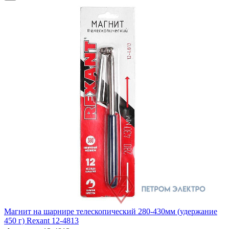
Магнит на шарнире телескопический 280-430мм (удержание
450 г) Rexant 12-4813