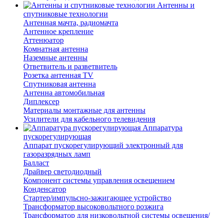
Антенны и
спутниковые технологии
Антенная мачта, радиомачта
Антенное крепление
Аттенюатор
Комнатная антенна
Наземные антенны
Ответвитель и разветвитель
Розетка антенная TV
Спутниковая антенна
Антенна автомобильная
Диплексер
Материалы монтажные для антенны
Усилители для кабельного телевидения
Аппаратура
пускорегулирующая
Аппарат пускорегулирующий электронный для
газоразрядных ламп
Балласт
Драйвер светодиодный
Компонент системы управления освещением
Конденсатор
Стартер/импульсно-зажигающее устройство
Трансформатор высоковольтного розжига
Трансформатор для низковольтной системы освещения/