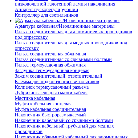
низковольтной галогенной лампы накаливания
Аппарат пускорегулирующий
Контроллер для светильников
Арматура кабельная/Изоляционные материалы
Гильза соединительная для алюминиевых проводников
под опрессовку
Гильза соединительная для медных проводников под
опрессовку
Гильза соединительная обжимная
Гильза соединительная со срывными болтами
Гильза термоусадочная обжимная
Заглушка термоусадочная концевая
Зажим соединительный, ответвительный
Клемма для подключения светильников
Колпачок термоусадочный разъема
Лубрикант-гель для смазки кабеля
Мастика кабельная
Муфта кабельная концевая
Муфта кабельная соединительная
Наконечник быстроразмыкаемый
Наконечник кабельный со срывными болтами
Наконечник кабельный трубчатый для медных
проводников
Наконечник обжимной кабельный для алюминиевых