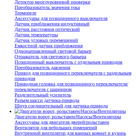
Детектор многоуровневой проверки
Преобразователь значения тока
Термореле
Аксессуары для позиционного выключателя
Датчик приближения индуктивный
Датчик расстояния оптический
Датчик температуры
Датчик угловых перемещений
Емкостной датчик приближения
Однонаправленный световой барьер
Отражатель для светового барьера
Позиционный выключатель с отдельным приводом
Преобразователь давления
Привод для позиционного переключателя с раздельным
приводом
Приводная головка для позиционного переключателя/
переключателя с шарниром
Разделительный усилитель
Разъем шасси датчика-привода
Шнур соединительный для датчика-привода
Двигатели ворот, рольставен/Насосы/Вентиляторы
Аксессуары для двигателя дверей/рольставен
Вентилятор для небольших помещений
Внутренний вентилятор для ванных комнат и кухонь