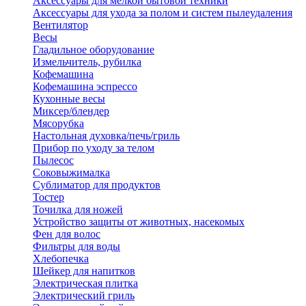
Аксессуары для мелкой бытовой техники
Аксессуары для ухода за полом и систем пылеудаления
Вентилятор
Весы
Гладильное оборудование
Измельчитель, рубилка
Кофемашина
Кофемашина эспрессо
Кухонные весы
Миксер/блендер
Мясорубка
Настольная духовка/печь/гриль
Прибор по уходу за телом
Пылесос
Соковыжималка
Сублиматор для продуктов
Тостер
Точилка для ножей
Устройство защиты от животных, насекомых
Фен для волос
Фильтры для воды
Хлебопечка
Шейкер для напитков
Электрическая плитка
Электрический гриль