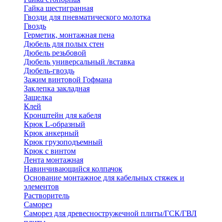
Гайка шестигранная
Гвозди для пневматического молотка
Гвоздь
Герметик, монтажная пена
Дюбель для полых стен
Дюбель резьбовой
Дюбель универсальный /вставка
Дюбель-гвоздь
Зажим винтовой Гофмана
Заклепка закладная
Защелка
Клей
Кронштейн для кабеля
Крюк L-образный
Крюк анкерный
Крюк грузоподъемный
Крюк с винтом
Лента монтажная
Навинчивающийся колпачок
Основание монтажное для кабельных стяжек и
элементов
Растворитель
Саморез
Саморез для древесностружечной плиты/ГСК/ГВЛ