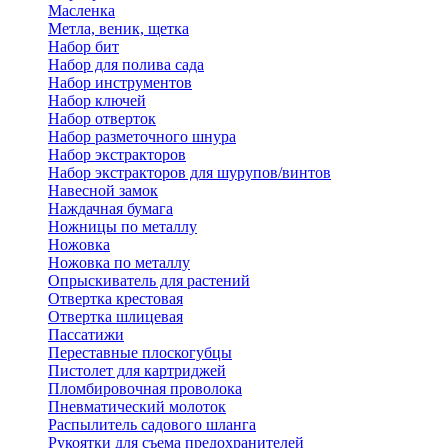
Масленка
Метла, веник, щетка
Набор бит
Набор для полива сада
Набор инструментов
Набор ключей
Набор отверток
Набор разметочного шнура
Набор экстракторов
Набор экстракторов для шурупов/винтов
Навесной замок
Наждачная бумага
Ножницы по металлу
Ножовка
Ножовка по металлу
Опрыскиватель для растений
Отвертка крестовая
Отвертка шлицевая
Пассатижи
Переставные плоскогубцы
Пистолет для картриджей
Пломбировочная проволока
Пневматический молоток
Распылитель садового шланга
Рукоятки для съема предохранителей