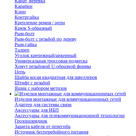
Канат, веревка
Карабин
Клин
Контргайка
Крепление ремня / цепи
Крюк S-образный
Рым-болт
Рым-болт с резьбой по дереву
Рым-гайка
Талреп
Уголок крепежный/анкерный
Универсальная троссовая подвеска
Хомут резьбовой U-образной формы
Цепь
Шайба косая квадратная для швеллеров
Штифт с резьбой
Ящик с набором метизов
Изделия монтажные для коммуникационных сетей
Адаптер для системы связи
Аксессуары для ИБП
Аксессуары для телекоммуникационной технологии
Грозоразрядник
Защита кабеля от перегиба
Источник бесперебойного питания