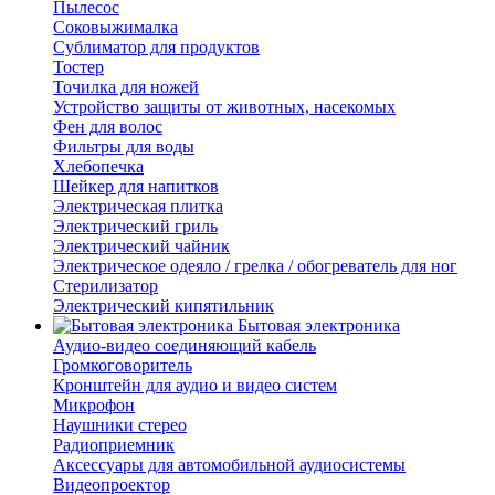
Пылесос
Соковыжималка
Сублиматор для продуктов
Тостер
Точилка для ножей
Устройство защиты от животных, насекомых
Фен для волос
Фильтры для воды
Хлебопечка
Шейкер для напитков
Электрическая плитка
Электрический гриль
Электрический чайник
Электрическое одеяло / грелка / обогреватель для ног
Стерилизатор
Электрический кипятильник
Бытовая электроника
Аудио-видео соединяющий кабель
Громкоговоритель
Кронштейн для аудио и видео систем
Микрофон
Наушники стерео
Радиоприемник
Аксессуары для автомобильной аудиосистемы
Видеопроектор