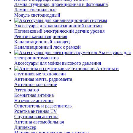
Лампа студийная, проекционная и фотолампа
Лампы специальные
Модуль светодиодный
Аксессуары для канализационной системы
Поплавковый электрический датчик уровня
Ревизия канализационная
Канализационный колодец
Канализационный люк с рамкой
Аксессуары для
электроинструментов
Аксессуары для мойки высокого давления
Антенны и
спутниковые технологии
Антенная мачта, радиомачта
Антенное крепление
Аттенюатор
Комнатная антенна
Наземные антенны
Ответвитель и разветвитель
Розетка антенная TV
Спутниковая антенна
Антенна автомобильная
Диплексер
Материалы монтажные для антенны