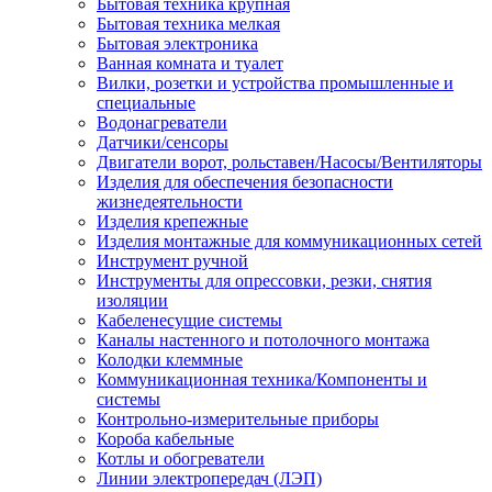
Бытовая техника крупная
Бытовая техника мелкая
Бытовая электроника
Ванная комната и туалет
Вилки, розетки и устройства промышленные и
специальные
Водонагреватели
Датчики/сенсоры
Двигатели ворот, рольставен/Насосы/Вентиляторы
Изделия для обеспечения безопасности
жизнедеятельности
Изделия крепежные
Изделия монтажные для коммуникационных сетей
Инструмент ручной
Инструменты для опрессовки, резки, снятия
изоляции
Кабеленесущие системы
Каналы настенного и потолочного монтажа
Колодки клеммные
Коммуникационная техника/Компоненты и
системы
Контрольно-измерительные приборы
Короба кабельные
Котлы и обогреватели
Линии электропередач (ЛЭП)