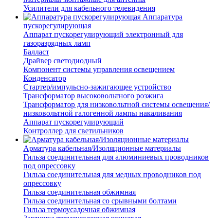
Усилители для кабельного телевидения
Аппаратура
пускорегулирующая
Аппарат пускорегулирующий электронный для
газоразрядных ламп
Балласт
Драйвер светодиодный
Компонент системы управления освещением
Конденсатор
Стартер/импульсно-зажигающее устройство
Трансформатор высоковольтного розжига
Трансформатор для низковольтной системы освещения/
низковольтной галогенной лампы накаливания
Аппарат пускорегулирующий
Контроллер для светильников
Арматура кабельная/Изоляционные материалы
Гильза соединительная для алюминиевых проводников
под опрессовку
Гильза соединительная для медных проводников под
опрессовку
Гильза соединительная обжимная
Гильза соединительная со срывными болтами
Гильза термоусадочная обжимная