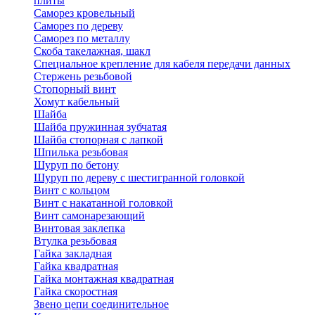
плиты
Саморез кровельный
Саморез по дереву
Саморез по металлу
Скоба такелажная, шакл
Специальное крепление для кабеля передачи данных
Стержень резьбовой
Стопорный винт
Хомут кабельный
Шайба
Шайба пружинная зубчатая
Шайба стопорная с лапкой
Шпилька резьбовая
Шуруп по бетону
Шуруп по дереву с шестигранной головкой
Винт с кольцом
Винт с накатанной головкой
Винт самонарезающий
Винтовая заклепка
Втулка резьбовая
Гайка закладная
Гайка квадратная
Гайка монтажная квадратная
Гайка скоростная
Звено цепи соединительное