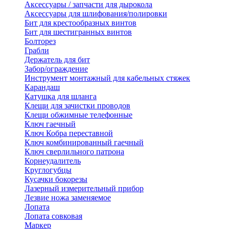
Аксессуары / запчасти для дырокола
Аксессуары для шлифования/полировки
Бит для крестообразных винтов
Бит для шестигранных винтов
Болторез
Грабли
Держатель для бит
Забор/ограждение
Инструмент монтажный для кабельных стяжек
Карандаш
Катушка для шланга
Клещи для зачистки проводов
Клещи обжимные телефонные
Ключ гаечный
Ключ Кобра переставной
Ключ комбинированный гаечный
Ключ сверлильного патрона
Корнеудалитель
Круглогубцы
Кусачки бокорезы
Лазерный измерительный прибор
Лезвие ножа заменяемое
Лопата
Лопата совковая
Маркер