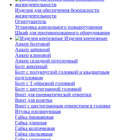
Изделия для обеспечения безопасности
жизнедеятельности
Огнетушитель
Установка аэрозольного пожаротушения
Шкаф для противопожарного оборудования
Изделия крепежные
Анкер болтовой
Анкер забивной
Анкер клиновой
Анкер складной потолочный
Болт анкерный
Болт с полукруглой головкой и квадратным
подголовком
Болт с Т-образной головкой
Болт с шестигранной головкой
Винт для пневматической отвертки
Винт для розетки
Винт с шестигранным отверстием в головке
Втулка изолирующая
Гайка барашковая
Гайка длинная
Гайка колпачковая
Гайка скользящая
Гайка стопорная