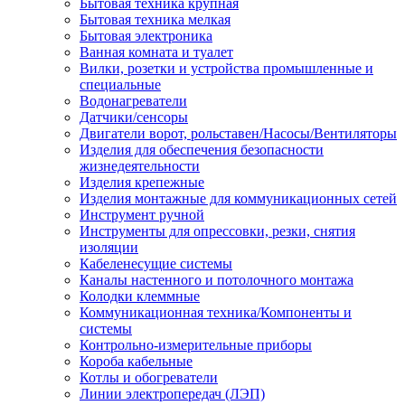
Бытовая техника крупная
Бытовая техника мелкая
Бытовая электроника
Ванная комната и туалет
Вилки, розетки и устройства промышленные и
специальные
Водонагреватели
Датчики/сенсоры
Двигатели ворот, рольставен/Насосы/Вентиляторы
Изделия для обеспечения безопасности
жизнедеятельности
Изделия крепежные
Изделия монтажные для коммуникационных сетей
Инструмент ручной
Инструменты для опрессовки, резки, снятия
изоляции
Кабеленесущие системы
Каналы настенного и потолочного монтажа
Колодки клеммные
Коммуникационная техника/Компоненты и
системы
Контрольно-измерительные приборы
Короба кабельные
Котлы и обогреватели
Линии электропередач (ЛЭП)