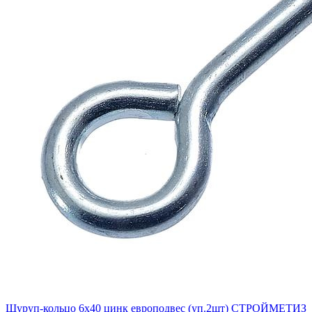
Шуруп-кольцо 6х40 цинк европодвес (уп.2шт) СТРОЙМЕТИЗ