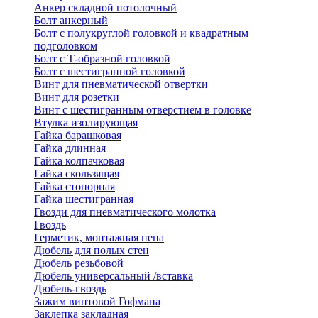
Анкер складной потолочный
Болт анкерный
Болт с полукруглой головкой и квадратным
подголовком
Болт с Т-образной головкой
Болт с шестигранной головкой
Винт для пневматической отвертки
Винт для розетки
Винт с шестигранным отверстием в головке
Втулка изолирующая
Гайка барашковая
Гайка длинная
Гайка колпачковая
Гайка скользящая
Гайка стопорная
Гайка шестигранная
Гвозди для пневматического молотка
Гвоздь
Герметик, монтажная пена
Дюбель для полых стен
Дюбель резьбовой
Дюбель универсальный /вставка
Дюбель-гвоздь
Зажим винтовой Гофмана
Заклепка закладная