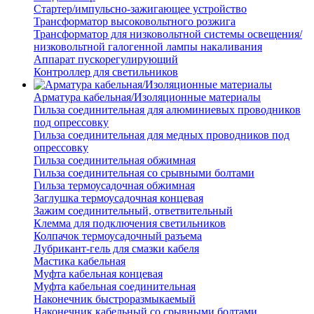
Стартер/импульсно-зажигающее устройство
Трансформатор высоковольтного розжига
Трансформатор для низковольтной системы освещения/
низковольтной галогенной лампы накаливания
Аппарат пускорегулирующий
Контроллер для светильников
Арматура кабельная/Изоляционные материалы
Гильза соединительная для алюминиевых проводников
под опрессовку
Гильза соединительная для медных проводников под
опрессовку
Гильза соединительная обжимная
Гильза соединительная со срывными болтами
Гильза термоусадочная обжимная
Заглушка термоусадочная концевая
Зажим соединительный, ответвительный
Клемма для подключения светильников
Колпачок термоусадочный разъема
Лубрикант-гель для смазки кабеля
Мастика кабельная
Муфта кабельная концевая
Муфта кабельная соединительная
Наконечник быстроразмыкаемый
Наконечник кабельный со срывными болтами