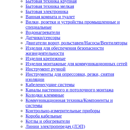
Бытовая техника крупная
Бытовая техника мелкая
Бытовая электроника
Ванная комната и туалет
Вилки, розетки и устройства промышленные и
специальные
Водонагреватели
Датчики/сенсоры
Двигатели ворот, рольставен/Насосы/Вентиляторы
Изделия для обеспечения безопасности
жизнедеятельности
Изделия крепежные
Изделия монтажные для коммуникационных сетей
Инструмент ручной
Инструменты для опрессовки, резки, снятия
изоляции
Кабеленесущие системы
Каналы настенного и потолочного монтажа
Колодки клеммные
Коммуникационная техника/Компоненты и
системы
Контрольно-измерительные приборы
Короба кабельные
Котлы и обогреватели
Линии электропередач (ЛЭП)