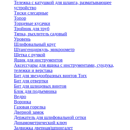
Тележка с катушкой для шланга, разматывающее
устройство
Тиски слесарные
Топор
Торцевые кусачки
Тройник для труб
Тяпка, рыхлитель садовый
Уровень
Шлифовальный круг
Штангенциркуль, микроометр
Щетка с ручкой
Ящик для инструментов
Аксессуары для ящика с инструментами, сундука,
тележки и верстака
Бит для звездообразных винтов Torx
Бит для отвертки
Бит для шлицевых винтов
Блок для подъемника
Ведро
Воронка
Газовая горелка
Дверной замок
Держатель для шлифовальной сетки
Динамометрический ключ
Задвижка дверная/шпингалет