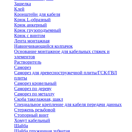
Защелка
Клей
Кронштейн для кабеля
Крюк L-образный
Крюк анкерный
Крюк грузоподъемный
Крюк с винтом
Лента монтажная
Навинчивающийся колпачок
Основание монтажное для кабельных стяжек и
элементов
Растворитель
Саморез
Саморез для древесностружечной плиты/ГСК/ГВЛ
плиты
Саморез кровельный
Саморез по дереву
Саморез по металлу
Скоба такелажная, шакл
Специальное крепление для кабеля передачи данных
Стержень резьбовой
Стопорный винт
Хомут кабельный
Шайба
Шайба пружинная зубчатая