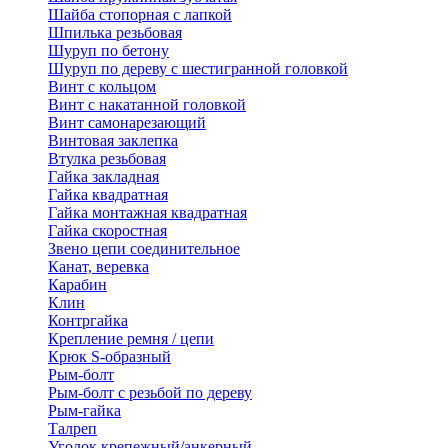
Шайба стопорная с лапкой
Шпилька резьбовая
Шуруп по бетону
Шуруп по дереву с шестигранной головкой
Винт с кольцом
Винт с накатанной головкой
Винт самонарезающий
Винтовая заклепка
Втулка резьбовая
Гайка закладная
Гайка квадратная
Гайка монтажная квадратная
Гайка скоростная
Звено цепи соединительное
Канат, веревка
Карабин
Клин
Контргайка
Крепление ремня / цепи
Крюк S-образный
Рым-болт
Рым-болт с резьбой по дереву
Рым-гайка
Талреп
Уголок крепежный/анкерный