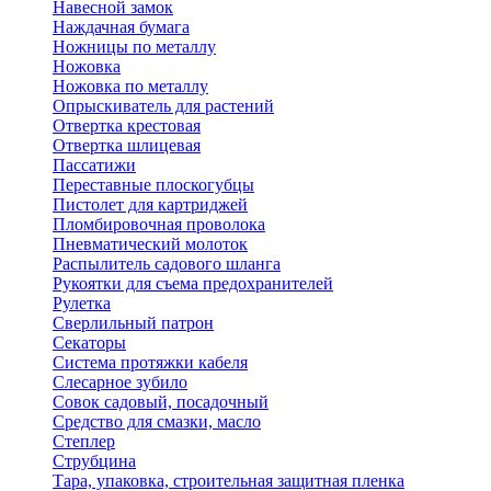
Навесной замок
Наждачная бумага
Ножницы по металлу
Ножовка
Ножовка по металлу
Опрыскиватель для растений
Отвертка крестовая
Отвертка шлицевая
Пассатижи
Переставные плоскогубцы
Пистолет для картриджей
Пломбировочная проволока
Пневматический молоток
Распылитель садового шланга
Рукоятки для съема предохранителей
Рулетка
Сверлильный патрон
Секаторы
Система протяжки кабеля
Слесарное зубило
Совок садовый, посадочный
Средство для смазки, масло
Степлер
Струбцина
Тара, упаковка, строительная защитная пленка