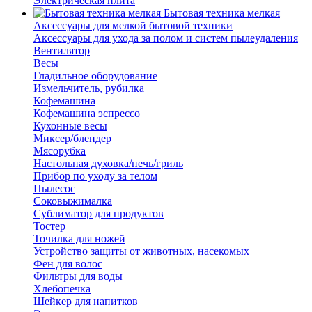
Электрическая плита
Бытовая техника мелкая
Аксессуары для мелкой бытовой техники
Аксессуары для ухода за полом и систем пылеудаления
Вентилятор
Весы
Гладильное оборудование
Измельчитель, рубилка
Кофемашина
Кофемашина эспрессо
Кухонные весы
Миксер/блендер
Мясорубка
Настольная духовка/печь/гриль
Прибор по уходу за телом
Пылесос
Соковыжималка
Сублиматор для продуктов
Тостер
Точилка для ножей
Устройство защиты от животных, насекомых
Фен для волос
Фильтры для воды
Хлебопечка
Шейкер для напитков