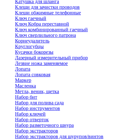
Катушка для шланга
Клещи для зачистки проводов
Клещи обжимные телефонные
Ключ гаечный
Ключ Кобра переставной
Ключ комбинированный гаечный
Ключ сверлильного патрона
Корнеудалитель
Круглогубцы
Кусачки бокорезы
Лазерный измерительный прибор
Лезвие ножа заменяемое
Лопата
Лопата совковая
Маркер
Масленка
Метла, веник, щетка
Набор бит
Набор для полива сада
Набор инструментов
Набор ключей
Набор отверток
Набор разметочного шнура
Набор экстракторов
Набор экстракторов для шурупов/винтов