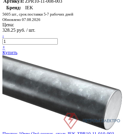
Артикул:
ZPR10-11-008-003
Бренд:
IEK
5605 шт., срок поставки 5-7 рабочих дней
Обновлено 07.08.2026
Цена:
328.25 руб. / шт.
-
+
Купить
Пруток 10мм (3м) оцинк. сталь IEK ZPR10-11-010-003