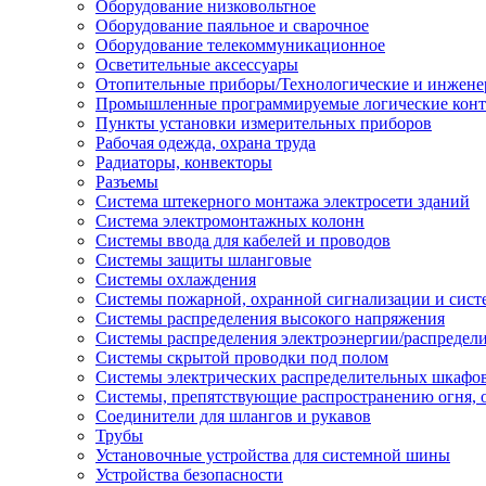
Оборудование низковольтное
Оборудование паяльное и сварочное
Оборудование телекоммуникационное
Осветительные аксессуары
Отопительные приборы/Технологические и инжене
Промышленные программируемые логические кон
Пункты установки измерительных приборов
Рабочая одежда, охрана труда
Радиаторы, конвекторы
Разъемы
Система штекерного монтажа электросети зданий
Система электромонтажных колонн
Системы ввода для кабелей и проводов
Системы защиты шланговые
Системы охлаждения
Системы пожарной, охранной сигнализации и сис
Системы распределения высокого напряжения
Системы распределения электроэнергии/распредел
Системы скрытой проводки под полом
Системы электрических распределительных шкафо
Системы, препятствующие распространению огня, 
Соединители для шлангов и рукавов
Трубы
Установочные устройства для системной шины
Устройства безопасности