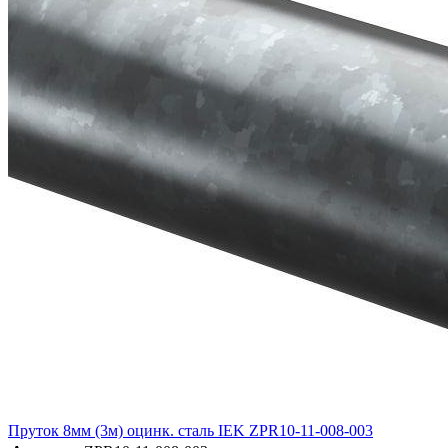
Пруток 8мм (3м) оцинк. сталь IEK ZPR10-11-008-003