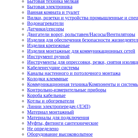
Бытовая техника мелкая
Бытовая электроника
Ванная комната и туалет
Вилки, розетки и устройства промышленные и спе
Водонагреватели
Датчики/сенсоры
Двигатели ворот, рольставен/Насосы/Вентиляторы
Изделия для обеспечения безопасности жизнедеяте
Изделия крепежные
Изделия монтажные для коммуникационных сетей
Инструмент ручной
Инструменты для опрессовки, резки, снятия изоляц
Кабеленесущие системы
Каналы настенного и потолочного монтажа
Колодки клеммные
Коммуникационная техника/Компоненты и систем
Контрольно-измерительные приборы
Короба кабельные
Котлы и обогреватели
Линии электропередач (ЛЭП)
Материал монтажный
Материалы для подключения
Муфты, фитинги сантехнические
Не определено
Оборудование высоковольтное