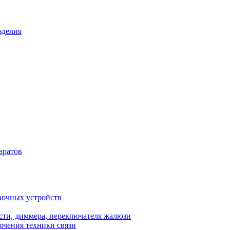
зделия
аратов
вочных устройств
сти, диммера, переключателя жалюзи
ючения техники связи