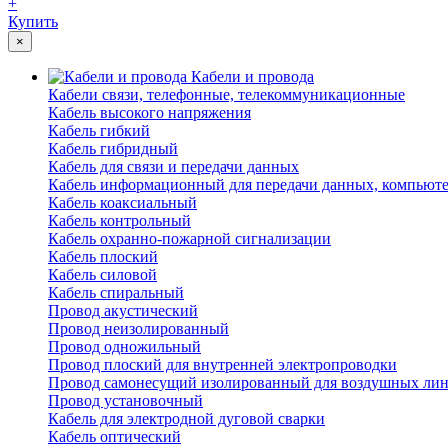
+
Купить
×
Кабели и провода
Кабели связи, телефонные, телекоммуникационные
Кабель высокого напряжения
Кабель гибкий
Кабель гибридный
Кабель для связи и передачи данных
Кабель информационный для передачи данных, компьют
Кабель коаксиальный
Кабель контрольный
Кабель охранно-пожарной сигнализации
Кабель плоский
Кабель силовой
Кабель спиральный
Провод акустический
Провод неизолированный
Провод одножильный
Провод плоский для внутренней электропроводки
Провод самонесущий изолированный для воздушных лин
Провод установочный
Кабель для электродной дуговой сварки
Кабель оптический