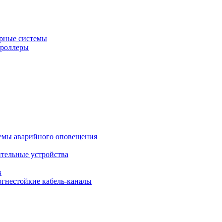
рные системы
троллеры
темы аварийного оповещения
ительные устройства
в
огнестойкие кабель-каналы