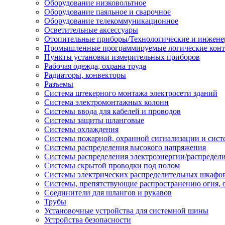
Оборудование низковольтное
Оборудование паяльное и сварочное
Оборудование телекоммуникационное
Осветительные аксессуары
Отопительные приборы/Технологические и инжене
Промышленные программируемые логические кон
Пункты установки измерительных приборов
Рабочая одежда, охрана труда
Радиаторы, конвекторы
Разъемы
Система штекерного монтажа электросети зданий
Система электромонтажных колонн
Системы ввода для кабелей и проводов
Системы защиты шланговые
Системы охлаждения
Системы пожарной, охранной сигнализации и сис
Системы распределения высокого напряжения
Системы распределения электроэнергии/распредел
Системы скрытой проводки под полом
Системы электрических распределительных шкафо
Системы, препятствующие распространению огня, 
Соединители для шлангов и рукавов
Трубы
Установочные устройства для системной шины
Устройства безопасности