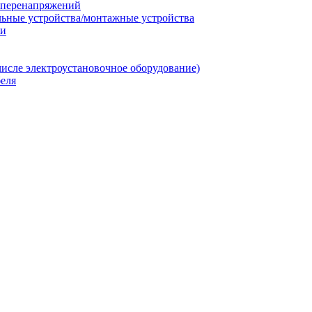
т перенапряжений
льные устройства/монтажные устройства
ии
числе электроустановочное оборудование)
еля