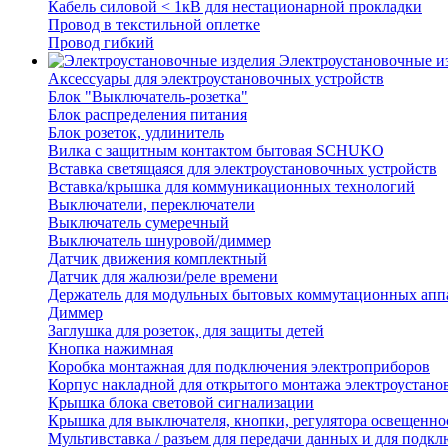
Кабель силовой < 1кВ для нестационарной прокладки
Провод в текстильной оплетке
Провод гибкий
Электроустановочные и
Аксессуары для электроустановочных устройств
Блок "Выключатель-розетка"
Блок распределения питания
Блок розеток, удлинитель
Вилка с защитным контактом бытовая SCHUKO
Вставка светящаяся для электроустановочных устройств
Вставка/крышка для коммуникационных технологий
Выключатели, переключатели
Выключатель сумеречный
Выключатель шнуровой/диммер
Датчик движения комплектный
Датчик для жалюзи/реле времени
Держатель для модульных бытовых коммутационных апп
Диммер
Заглушка для розеток, для защиты детей
Кнопка нажимная
Коробка монтажная для подключения электроприборов
Корпус накладной для открытого монтажа электроустано
Крышка блока световой сигнализации
Крышка для выключателя, кнопки, регулятора освещенно
Мультивставка / разъем для передачи данных и для подкл