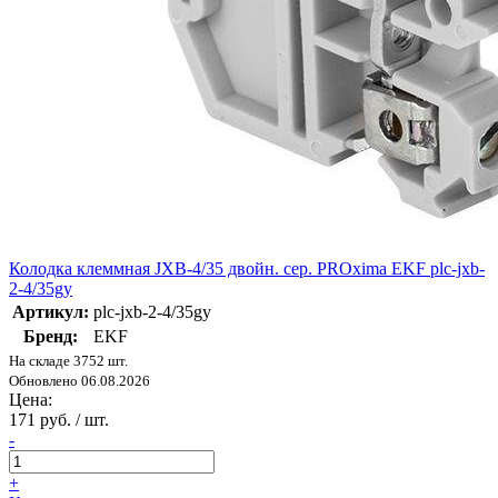
Колодка клеммная JXB-4/35 двойн. сер. PROxima EKF plc-jxb-
2-4/35gy
Артикул:
plc-jxb-2-4/35gy
Бренд:
EKF
На складе 3752 шт.
Обновлено 06.08.2026
Цена:
171 руб. / шт.
-
+