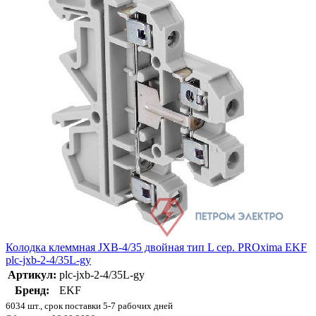
Колодка клеммная JXB-4/35 двойная тип L сер. PROxima EKF
plc-jxb-2-4/35L-gy
Артикул:
plc-jxb-2-4/35L-gy
Бренд:
EKF
6034 шт., срок поставки 5-7 рабочих дней