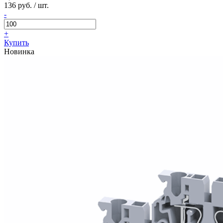
136 руб. / шт.
-
+
Купить
Новинка