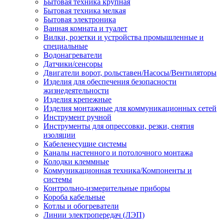
Бытовая техника крупная
Бытовая техника мелкая
Бытовая электроника
Ванная комната и туалет
Вилки, розетки и устройства промышленные и
специальные
Водонагреватели
Датчики/сенсоры
Двигатели ворот, рольставен/Насосы/Вентиляторы
Изделия для обеспечения безопасности
жизнедеятельности
Изделия крепежные
Изделия монтажные для коммуникационных сетей
Инструмент ручной
Инструменты для опрессовки, резки, снятия
изоляции
Кабеленесущие системы
Каналы настенного и потолочного монтажа
Колодки клеммные
Коммуникационная техника/Компоненты и
системы
Контрольно-измерительные приборы
Короба кабельные
Котлы и обогреватели
Линии электропередач (ЛЭП)