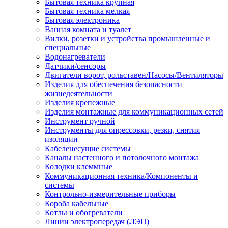
Бытовая техника крупная
Бытовая техника мелкая
Бытовая электроника
Ванная комната и туалет
Вилки, розетки и устройства промышленные и
специальные
Водонагреватели
Датчики/сенсоры
Двигатели ворот, рольставен/Насосы/Вентиляторы
Изделия для обеспечения безопасности
жизнедеятельности
Изделия крепежные
Изделия монтажные для коммуникационных сетей
Инструмент ручной
Инструменты для опрессовки, резки, снятия
изоляции
Кабеленесущие системы
Каналы настенного и потолочного монтажа
Колодки клеммные
Коммуникационная техника/Компоненты и
системы
Контрольно-измерительные приборы
Короба кабельные
Котлы и обогреватели
Линии электропередач (ЛЭП)