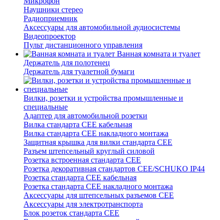
Микрофон
Наушники стерео
Радиоприемник
Аксессуары для автомобильной аудиосистемы
Видеопроектор
Пульт дистанционного управления
Ванная комната и туалет
Держатель для полотенец
Держатель для туалетной бумаги
Вилки, розетки и устройства промышленные и
специальные
Адаптер для автомобильной розетки
Вилка стандарта CEE кабельная
Вилка стандарта CEE накладного монтажа
Защитная крышка для вилки стандарта CEE
Разъем штепсельный круглый силовой
Розетка встроенная стандарта CEE
Розетка декоративная стандартов CEE/SCHUKO IP44
Розетка стандарта СЕЕ кабельная
Розетка стандарта СЕЕ накладного монтажа
Аксессуары для штепсельных разъемов CEE
Аксессуары для электротранспорта
Блок розеток стандарта CEE