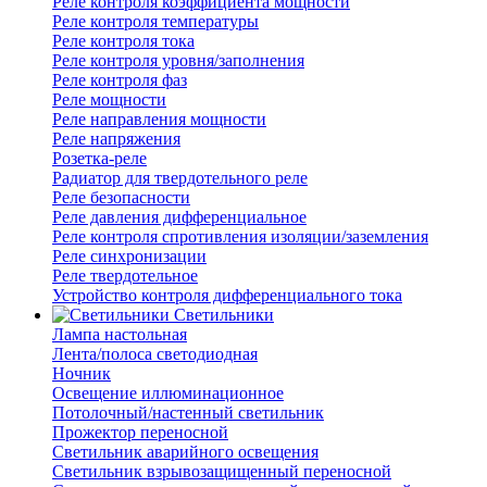
Реле контроля коэффициента мощности
Реле контроля температуры
Реле контроля тока
Реле контроля уровня/заполнения
Реле контроля фаз
Реле мощности
Реле направления мощности
Реле напряжения
Розетка-реле
Радиатор для твердотельного реле
Реле безопасности
Реле давления дифференциальное
Реле контроля спротивления изоляции/заземления
Реле синхронизации
Реле твердотельное
Устройство контроля дифференциального тока
Светильники
Лампа настольная
Лента/полоса светодиодная
Ночник
Освещение иллюминационное
Потолочный/настенный светильник
Прожектор переносной
Светильник аварийного освещения
Светильник взрывозащищенный переносной