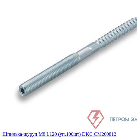
Шпилька-шуруп M8 L120 (уп.100шт) DKC CM260812