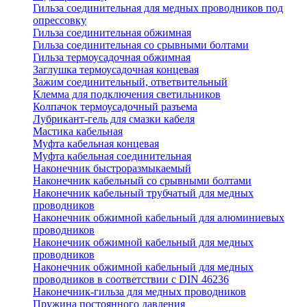
Гильза соединительная для медных проводников под
опрессовку
Гильза соединительная обжимная
Гильза соединительная со срывными болтами
Гильза термоусадочная обжимная
Заглушка термоусадочная концевая
Зажим соединительный, ответвительный
Клемма для подключения светильников
Колпачок термоусадочный разъема
Лубрикант-гель для смазки кабеля
Мастика кабельная
Муфта кабельная концевая
Муфта кабельная соединительная
Наконечник быстроразмыкаемый
Наконечник кабельный со срывными болтами
Наконечник кабельный трубчатый для медных
проводников
Наконечник обжимной кабельный для алюминиевых
проводников
Наконечник обжимной кабельный для медных
проводников
Наконечник обжимной кабельный для медных
проводников в соответствии с DIN 46236
Наконечник-гильза для медных проводников
Пружина постоянного давления