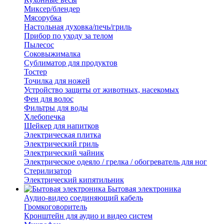
Миксер/блендер
Мясорубка
Настольная духовка/печь/гриль
Прибор по уходу за телом
Пылесос
Соковыжималка
Сублиматор для продуктов
Тостер
Точилка для ножей
Устройство защиты от животных, насекомых
Фен для волос
Фильтры для воды
Хлебопечка
Шейкер для напитков
Электрическая плитка
Электрический гриль
Электрический чайник
Электрическое одеяло / грелка / обогреватель для ног
Стерилизатор
Электрический кипятильник
Бытовая электроника
Аудио-видео соединяющий кабель
Громкоговоритель
Кронштейн для аудио и видео систем