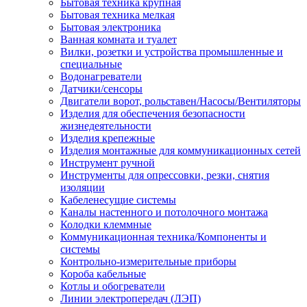
Бытовая техника крупная
Бытовая техника мелкая
Бытовая электроника
Ванная комната и туалет
Вилки, розетки и устройства промышленные и
специальные
Водонагреватели
Датчики/сенсоры
Двигатели ворот, рольставен/Насосы/Вентиляторы
Изделия для обеспечения безопасности
жизнедеятельности
Изделия крепежные
Изделия монтажные для коммуникационных сетей
Инструмент ручной
Инструменты для опрессовки, резки, снятия
изоляции
Кабеленесущие системы
Каналы настенного и потолочного монтажа
Колодки клеммные
Коммуникационная техника/Компоненты и
системы
Контрольно-измерительные приборы
Короба кабельные
Котлы и обогреватели
Линии электропередач (ЛЭП)