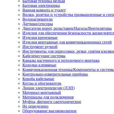
Бытовая техника мелкая
Бытовая электроника
Ванная комната и туалет
Вилки, розетки и устройства промышленные и спе
Водонагреватели
Датчики/сенсоры
Двигатели ворот, рольставен/Насосы/Вентиляторы
Изделия для обеспечения безопасности жизнедеяте
Изделия крепежные
Изделия монтажные для коммуникационных сетей
Инструмент ручной
Инструменты для опрессовки, резки, снятия изоляц
Кабеленесущие системы
Каналы настенного и потолочного монтажа
Колодки клеммные
Коммуникационная техника/Компоненты и систем
Контрольно-измерительные приборы
Короба кабельные
Котлы и обогреватели
Линии электропередач (ЛЭП)
Материал монтажный
Материалы для подключения
Муфты, фитинги сантехнические
Не определено
Оборудование высоковольтное