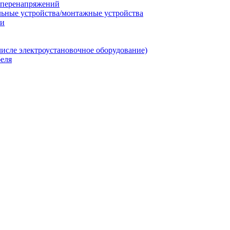
т перенапряжений
льные устройства/монтажные устройства
ии
числе электроустановочное оборудование)
еля