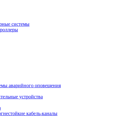
рные системы
троллеры
темы аварийного оповещения
ительные устройства
в
огнестойкие кабель-каналы