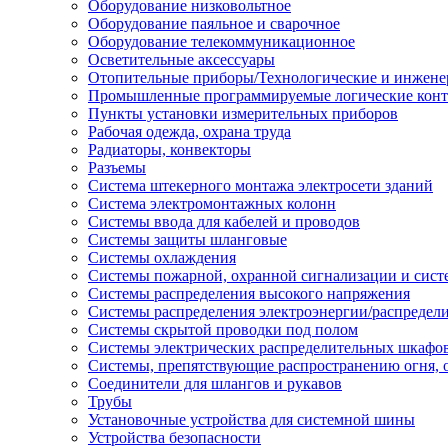
Оборудование низковольтное
Оборудование паяльное и сварочное
Оборудование телекоммуникационное
Осветительные аксессуары
Отопительные приборы/Технологические и инжене
Промышленные программируемые логические кон
Пункты установки измерительных приборов
Рабочая одежда, охрана труда
Радиаторы, конвекторы
Разъемы
Система штекерного монтажа электросети зданий
Система электромонтажных колонн
Системы ввода для кабелей и проводов
Системы защиты шланговые
Системы охлаждения
Системы пожарной, охранной сигнализации и сис
Системы распределения высокого напряжения
Системы распределения электроэнергии/распредел
Системы скрытой проводки под полом
Системы электрических распределительных шкафо
Системы, препятствующие распространению огня, 
Соединители для шлангов и рукавов
Трубы
Установочные устройства для системной шины
Устройства безопасности