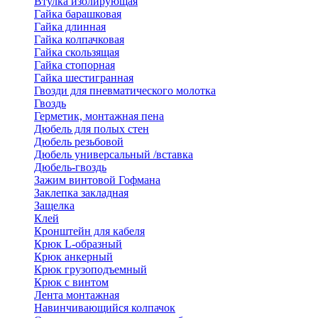
Втулка изолирующая
Гайка барашковая
Гайка длинная
Гайка колпачковая
Гайка скользящая
Гайка стопорная
Гайка шестигранная
Гвозди для пневматического молотка
Гвоздь
Герметик, монтажная пена
Дюбель для полых стен
Дюбель резьбовой
Дюбель универсальный /вставка
Дюбель-гвоздь
Зажим винтовой Гофмана
Заклепка закладная
Защелка
Клей
Кронштейн для кабеля
Крюк L-образный
Крюк анкерный
Крюк грузоподъемный
Крюк с винтом
Лента монтажная
Навинчивающийся колпачок