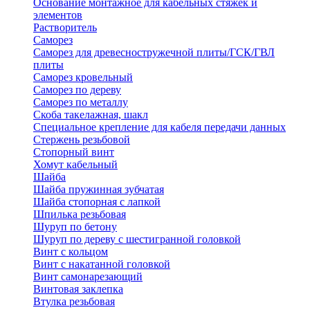
Основание монтажное для кабельных стяжек и
элементов
Растворитель
Саморез
Саморез для древесностружечной плиты/ГСК/ГВЛ
плиты
Саморез кровельный
Саморез по дереву
Саморез по металлу
Скоба такелажная, шакл
Специальное крепление для кабеля передачи данных
Стержень резьбовой
Стопорный винт
Хомут кабельный
Шайба
Шайба пружинная зубчатая
Шайба стопорная с лапкой
Шпилька резьбовая
Шуруп по бетону
Шуруп по дереву с шестигранной головкой
Винт с кольцом
Винт с накатанной головкой
Винт самонарезающий
Винтовая заклепка
Втулка резьбовая