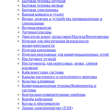
Бытовая техника крупная
Бытовая техника мелкая
Бытовая электроника
Ванная комната и туалет
Вилки, розетки и устройства промышленные и
специальные
Водонагреватели
Датчики/сенсоры
Двигатели ворот, рольставен/Насосы/Вентиляторы
Изделия для обеспечения безопасности
жизнедеятельности
Изделия крепежные
Изделия монтажные для коммуникационных сетей
Инструмент ручной
Инструменты для опрессовки, резки, снятия
изоляции
Кабеленесущие системы
Каналы настенного и потолочного монтажа
Колодки клеммные
Коммуникационная техника/Компоненты и
системы
Контрольно-измерительные приборы
Короба кабельные
Котлы и обогреватели
Линии электропередач (ЛЭП)