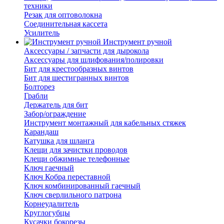
техники
Резак для оптоволокна
Соединительная кассета
Усилитель
Инструмент ручной
Аксессуары / запчасти для дырокола
Аксессуары для шлифования/полировки
Бит для крестообразных винтов
Бит для шестигранных винтов
Болторез
Грабли
Держатель для бит
Забор/ограждение
Инструмент монтажный для кабельных стяжек
Карандаш
Катушка для шланга
Клещи для зачистки проводов
Клещи обжимные телефонные
Ключ гаечный
Ключ Кобра переставной
Ключ комбинированный гаечный
Ключ сверлильного патрона
Корнеудалитель
Круглогубцы
Кусачки бокорезы