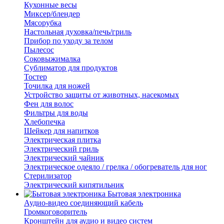
Кухонные весы
Миксер/блендер
Мясорубка
Настольная духовка/печь/гриль
Прибор по уходу за телом
Пылесос
Соковыжималка
Сублиматор для продуктов
Тостер
Точилка для ножей
Устройство защиты от животных, насекомых
Фен для волос
Фильтры для воды
Хлебопечка
Шейкер для напитков
Электрическая плитка
Электрический гриль
Электрический чайник
Электрическое одеяло / грелка / обогреватель для ног
Стерилизатор
Электрический кипятильник
Бытовая электроника
Аудио-видео соединяющий кабель
Громкоговоритель
Кронштейн для аудио и видео систем