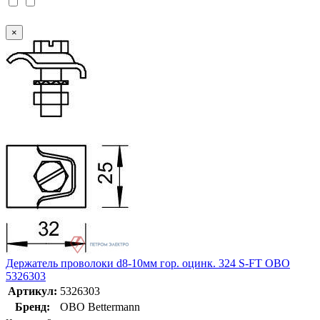
×
Держатель проволоки d8-10мм гор. оцинк. 324 S-FT OBO
5326303
Артикул:
5326303
Бренд:
OBO Bettermann