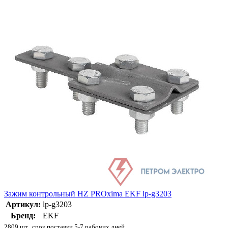
Зажим контрольный HZ PROxima EKF lp-g3203
Артикул:
lp-g3203
Бренд:
EKF
2809 шт., срок поставки 5-7 рабочих дней