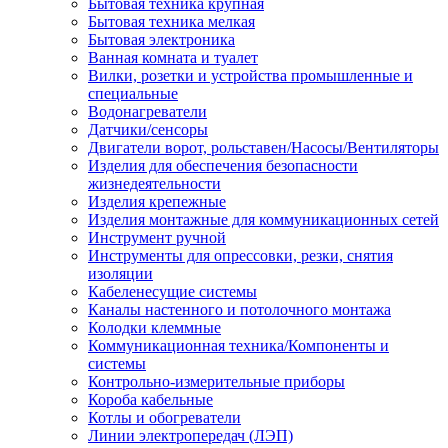
Бытовая техника крупная
Бытовая техника мелкая
Бытовая электроника
Ванная комната и туалет
Вилки, розетки и устройства промышленные и
специальные
Водонагреватели
Датчики/сенсоры
Двигатели ворот, рольставен/Насосы/Вентиляторы
Изделия для обеспечения безопасности
жизнедеятельности
Изделия крепежные
Изделия монтажные для коммуникационных сетей
Инструмент ручной
Инструменты для опрессовки, резки, снятия
изоляции
Кабеленесущие системы
Каналы настенного и потолочного монтажа
Колодки клеммные
Коммуникационная техника/Компоненты и
системы
Контрольно-измерительные приборы
Короба кабельные
Котлы и обогреватели
Линии электропередач (ЛЭП)