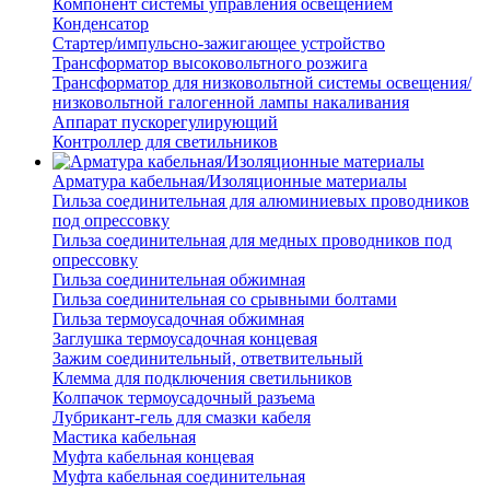
Компонент системы управления освещением
Конденсатор
Стартер/импульсно-зажигающее устройство
Трансформатор высоковольтного розжига
Трансформатор для низковольтной системы освещения/
низковольтной галогенной лампы накаливания
Аппарат пускорегулирующий
Контроллер для светильников
Арматура кабельная/Изоляционные материалы
Гильза соединительная для алюминиевых проводников
под опрессовку
Гильза соединительная для медных проводников под
опрессовку
Гильза соединительная обжимная
Гильза соединительная со срывными болтами
Гильза термоусадочная обжимная
Заглушка термоусадочная концевая
Зажим соединительный, ответвительный
Клемма для подключения светильников
Колпачок термоусадочный разъема
Лубрикант-гель для смазки кабеля
Мастика кабельная
Муфта кабельная концевая
Муфта кабельная соединительная