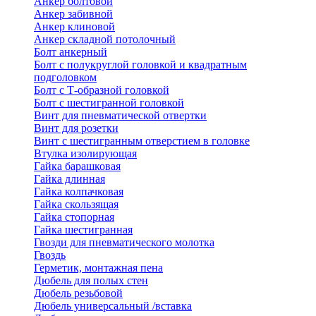
Анкер болтовой
Анкер забивной
Анкер клиновой
Анкер складной потолочный
Болт анкерный
Болт с полукруглой головкой и квадратным
подголовком
Болт с Т-образной головкой
Болт с шестигранной головкой
Винт для пневматической отвертки
Винт для розетки
Винт с шестигранным отверстием в головке
Втулка изолирующая
Гайка барашковая
Гайка длинная
Гайка колпачковая
Гайка скользящая
Гайка стопорная
Гайка шестигранная
Гвозди для пневматического молотка
Гвоздь
Герметик, монтажная пена
Дюбель для полых стен
Дюбель резьбовой
Дюбель универсальный /вставка