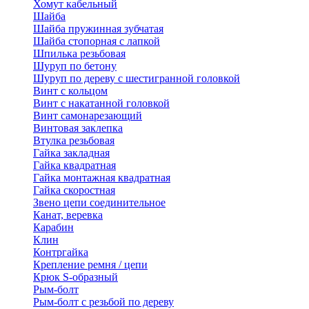
Хомут кабельный
Шайба
Шайба пружинная зубчатая
Шайба стопорная с лапкой
Шпилька резьбовая
Шуруп по бетону
Шуруп по дереву с шестигранной головкой
Винт с кольцом
Винт с накатанной головкой
Винт самонарезающий
Винтовая заклепка
Втулка резьбовая
Гайка закладная
Гайка квадратная
Гайка монтажная квадратная
Гайка скоростная
Звено цепи соединительное
Канат, веревка
Карабин
Клин
Контргайка
Крепление ремня / цепи
Крюк S-образный
Рым-болт
Рым-болт с резьбой по дереву