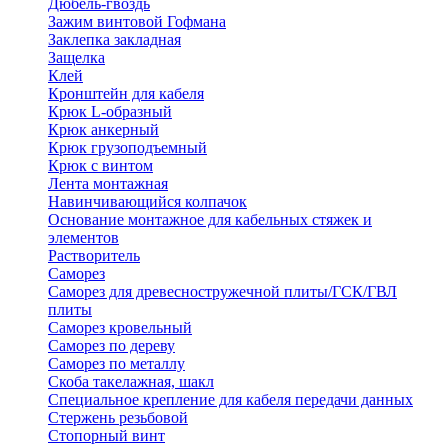
Дюбель-гвоздь
Зажим винтовой Гофмана
Заклепка закладная
Защелка
Клей
Кронштейн для кабеля
Крюк L-образный
Крюк анкерный
Крюк грузоподъемный
Крюк с винтом
Лента монтажная
Навинчивающийся колпачок
Основание монтажное для кабельных стяжек и
элементов
Растворитель
Саморез
Саморез для древесностружечной плиты/ГСК/ГВЛ
плиты
Саморез кровельный
Саморез по дереву
Саморез по металлу
Скоба такелажная, шакл
Специальное крепление для кабеля передачи данных
Стержень резьбовой
Стопорный винт