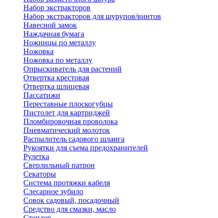
Набор экстракторов
Набор экстракторов для шурупов/винтов
Навесной замок
Наждачная бумага
Ножницы по металлу
Ножовка
Ножовка по металлу
Опрыскиватель для растений
Отвертка крестовая
Отвертка шлицевая
Пассатижи
Переставные плоскогубцы
Пистолет для картриджей
Пломбировочная проволока
Пневматический молоток
Распылитель садового шланга
Рукоятки для съема предохранителей
Рулетка
Сверлильный патрон
Секаторы
Система протяжки кабеля
Слесарное зубило
Совок садовый, посадочный
Средство для смазки, масло
Степлер