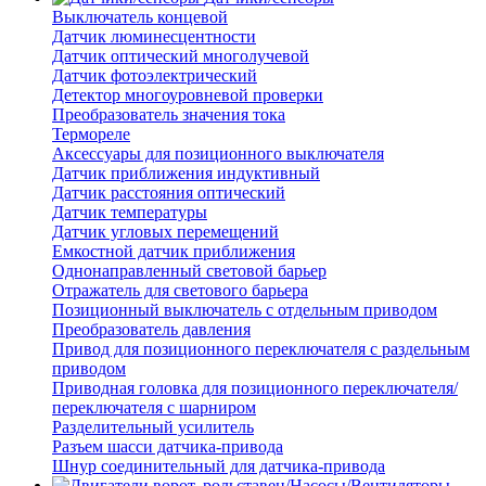
Выключатель концевой
Датчик люминесцентности
Датчик оптический многолучевой
Датчик фотоэлектрический
Детектор многоуровневой проверки
Преобразователь значения тока
Термореле
Аксессуары для позиционного выключателя
Датчик приближения индуктивный
Датчик расстояния оптический
Датчик температуры
Датчик угловых перемещений
Емкостной датчик приближения
Однонаправленный световой барьер
Отражатель для светового барьера
Позиционный выключатель с отдельным приводом
Преобразователь давления
Привод для позиционного переключателя с раздельным
приводом
Приводная головка для позиционного переключателя/
переключателя с шарниром
Разделительный усилитель
Разъем шасси датчика-привода
Шнур соединительный для датчика-привода