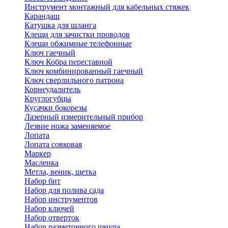
Инструмент монтажный для кабельных стяжек
Карандаш
Катушка для шланга
Клещи для зачистки проводов
Клещи обжимные телефонные
Ключ гаечный
Ключ Кобра переставной
Ключ комбинированный гаечный
Ключ сверлильного патрона
Корнеудалитель
Круглогубцы
Кусачки бокорезы
Лазерный измерительный прибор
Лезвие ножа заменяемое
Лопата
Лопата совковая
Маркер
Масленка
Метла, веник, щетка
Набор бит
Набор для полива сада
Набор инструментов
Набор ключей
Набор отверток
Набор разметочного шнура