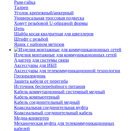
Рым-гайка
Талреп
Уголок крепежный/анкерный
Универсальная троссовая подвеска
Хомут резьбовой U-образной формы
Цепь
Шайба косая квадратная для швеллеров
Штифт с резьбой
Ящик с набором метизов
Изделия монтажные для коммуникационных сетей
Адаптер для системы связи
Аксессуары для ИБП
Аксессуары для телекоммуникационной технологии
Грозоразрядник
Защита кабеля от перегиба
Источник бесперебойного питания
Кабель коммутационный системный медный
Кабель компьютерный
Кабель соединительный медный
Коаксиальная соединительная муфта
Коаксиальный соединительный кабель
Медиа-конвертер
Механическая муфта для телекоммуникационных
кабелей