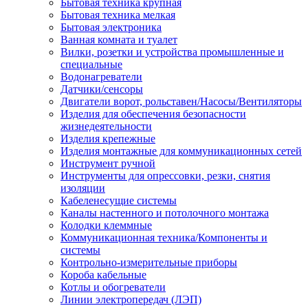
Бытовая техника крупная
Бытовая техника мелкая
Бытовая электроника
Ванная комната и туалет
Вилки, розетки и устройства промышленные и
специальные
Водонагреватели
Датчики/сенсоры
Двигатели ворот, рольставен/Насосы/Вентиляторы
Изделия для обеспечения безопасности
жизнедеятельности
Изделия крепежные
Изделия монтажные для коммуникационных сетей
Инструмент ручной
Инструменты для опрессовки, резки, снятия
изоляции
Кабеленесущие системы
Каналы настенного и потолочного монтажа
Колодки клеммные
Коммуникационная техника/Компоненты и
системы
Контрольно-измерительные приборы
Короба кабельные
Котлы и обогреватели
Линии электропередач (ЛЭП)