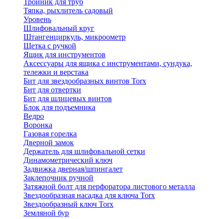
Тройник для труб
Тяпка, рыхлитель садовый
Уровень
Шлифовальный круг
Штангенциркуль, микроометр
Щетка с ручкой
Ящик для инструментов
Аксессуары для ящика с инструментами, сундука,
тележки и верстака
Бит для звездообразных винтов Torx
Бит для отвертки
Бит для шлицевых винтов
Блок для подъемника
Ведро
Воронка
Газовая горелка
Дверной замок
Держатель для шлифовальной сетки
Динамометрический ключ
Задвижка дверная/шпингалет
Заклепочник ручной
Затяжной болт для перфоратора листового металла
Звездообразная насадка для ключа Torx
Звездообразный ключ Torx
Земляной бур