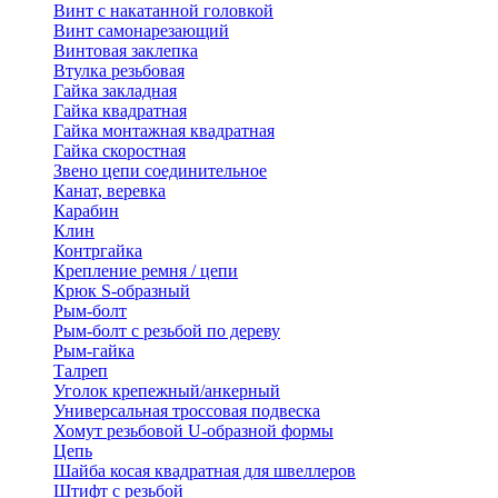
Винт с накатанной головкой
Винт самонарезающий
Винтовая заклепка
Втулка резьбовая
Гайка закладная
Гайка квадратная
Гайка монтажная квадратная
Гайка скоростная
Звено цепи соединительное
Канат, веревка
Карабин
Клин
Контргайка
Крепление ремня / цепи
Крюк S-образный
Рым-болт
Рым-болт с резьбой по дереву
Рым-гайка
Талреп
Уголок крепежный/анкерный
Универсальная троссовая подвеска
Хомут резьбовой U-образной формы
Цепь
Шайба косая квадратная для швеллеров
Штифт с резьбой