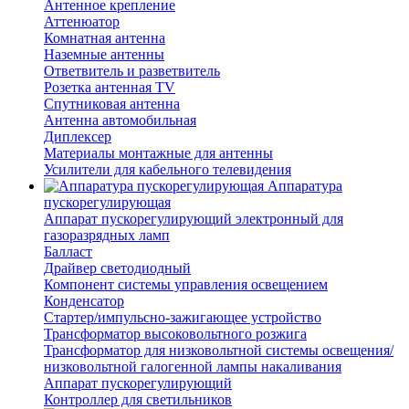
Антенное крепление
Аттенюатор
Комнатная антенна
Наземные антенны
Ответвитель и разветвитель
Розетка антенная TV
Спутниковая антенна
Антенна автомобильная
Диплексер
Материалы монтажные для антенны
Усилители для кабельного телевидения
Аппаратура
пускорегулирующая
Аппарат пускорегулирующий электронный для
газоразрядных ламп
Балласт
Драйвер светодиодный
Компонент системы управления освещением
Конденсатор
Стартер/импульсно-зажигающее устройство
Трансформатор высоковольтного розжига
Трансформатор для низковольтной системы освещения/
низковольтной галогенной лампы накаливания
Аппарат пускорегулирующий
Контроллер для светильников