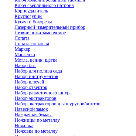
Ключ сверлильного патрона
Корнеудалитель
Круглогубцы
Кусачки бокорезы
Лазерный измерительный прибор
Лезвие ножа заменяемое
Лопата
Лопата совковая
Маркер
Масленка
Метла, веник, щетка
Набор бит
Набор для полива сада
Набор инструментов
Набор ключей
Набор отверток
Набор разметочного шнура
Набор экстракторов
Набор экстракторов для шурупов/винтов
Навесной замок
Наждачная бумага
Ножницы по металлу
Ножовка
Ножовка по металлу