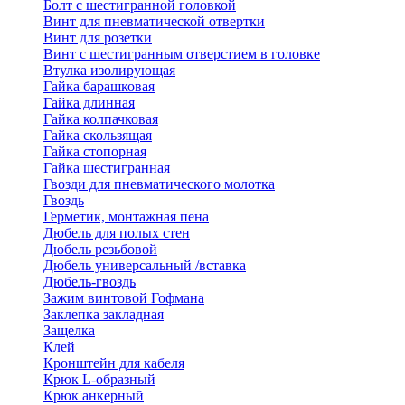
Болт с шестигранной головкой
Винт для пневматической отвертки
Винт для розетки
Винт с шестигранным отверстием в головке
Втулка изолирующая
Гайка барашковая
Гайка длинная
Гайка колпачковая
Гайка скользящая
Гайка стопорная
Гайка шестигранная
Гвозди для пневматического молотка
Гвоздь
Герметик, монтажная пена
Дюбель для полых стен
Дюбель резьбовой
Дюбель универсальный /вставка
Дюбель-гвоздь
Зажим винтовой Гофмана
Заклепка закладная
Защелка
Клей
Кронштейн для кабеля
Крюк L-образный
Крюк анкерный