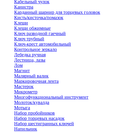
Кабельный чулок
Канистра
Карданный шарнир для торцевых головок
Кисть/кисточка/помазок
Клещи
Клещи обжимные
Ключ разводной гаечный
Ключ трубный
Ключ-крест автомобильный
Контрольное зеркало
Лебедка ручная
Лестница, лазы
Лом
Магнит
Малярный валик
Маркировочная лента
Мастерок
Микрометр
Многофункциональный инструмент
Молоток/кувалда
Мотыга
Набор пробойников
Набор торцевых насадок
Набор шестигранных ключей
Напильник