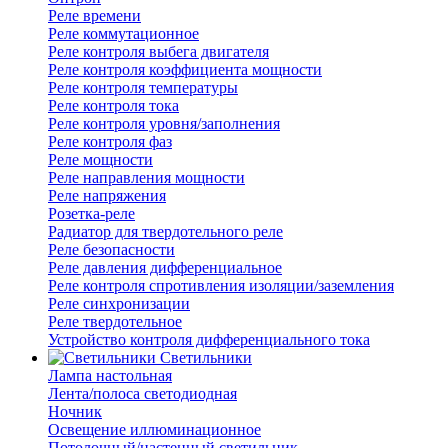
Реле времени
Реле коммутационное
Реле контроля выбега двигателя
Реле контроля коэффициента мощности
Реле контроля температуры
Реле контроля тока
Реле контроля уровня/заполнения
Реле контроля фаз
Реле мощности
Реле направления мощности
Реле напряжения
Розетка-реле
Радиатор для твердотельного реле
Реле безопасности
Реле давления дифференциальное
Реле контроля спротивления изоляции/заземления
Реле синхронизации
Реле твердотельное
Устройство контроля дифференциального тока
Светильники
Лампа настольная
Лента/полоса светодиодная
Ночник
Освещение иллюминационное
Потолочный/настенный светильник