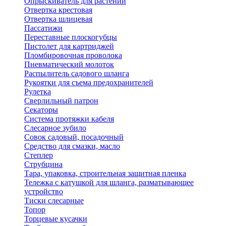
Опрыскиватель для растений
Отвертка крестовая
Отвертка шлицевая
Пассатижи
Переставные плоскогубцы
Пистолет для картриджей
Пломбировочная проволока
Пневматический молоток
Распылитель садового шланга
Рукоятки для съема предохранителей
Рулетка
Сверлильный патрон
Секаторы
Система протяжки кабеля
Слесарное зубило
Совок садовый, посадочный
Средство для смазки, масло
Степлер
Струбцина
Тара, упаковка, строительная защитная пленка
Тележка с катушкой для шланга, разматывающее
устройство
Тиски слесарные
Топор
Торцевые кусачки