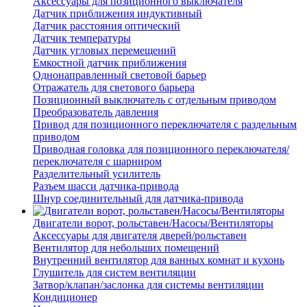
Аксессуары для позиционного выключателя
Датчик приближения индуктивный
Датчик расстояния оптический
Датчик температуры
Датчик угловых перемещений
Емкостной датчик приближения
Однонаправленный световой барьер
Отражатель для светового барьера
Позиционный выключатель с отдельным приводом
Преобразователь давления
Привод для позиционного переключателя с раздельным
приводом
Приводная головка для позиционного переключателя/
переключателя с шарниром
Разделительный усилитель
Разъем шасси датчика-привода
Шнур соединительный для датчика-привода
Двигатели ворот, рольставен/Насосы/Вентиляторы
Аксессуары для двигателя дверей/рольставен
Вентилятор для небольших помещений
Внутренний вентилятор для ванных комнат и кухонь
Глушитель для систем вентиляции
Затвор/клапан/заслонка для системы вентиляции
Кондиционер