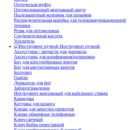
Оптическая муфта
Оптоволоконный монтажный шнур
Пылезащитный колпачок для разъемов
Распределительная коробка для телекоммуникационной
техники
Резак для оптоволокна
Соединительная кассета
Усилитель
Инструмент ручной
Аксессуары / запчасти для дырокола
Аксессуары для шлифования/полировки
Бит для крестообразных винтов
Бит для шестигранных винтов
Болторез
Грабли
Держатель для бит
Забор/ограждение
Инструмент монтажный для кабельных стяжек
Карандаш
Катушка для шланга
Клещи для зачистки проводов
Клещи обжимные телефонные
Ключ гаечный
Ключ Кобра переставной
Ключ комбинированный гаечный