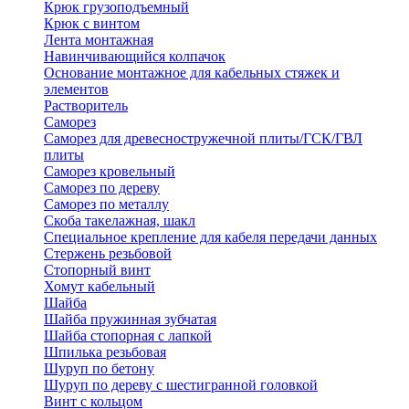
Крюк грузоподъемный
Крюк с винтом
Лента монтажная
Навинчивающийся колпачок
Основание монтажное для кабельных стяжек и
элементов
Растворитель
Саморез
Саморез для древесностружечной плиты/ГСК/ГВЛ
плиты
Саморез кровельный
Саморез по дереву
Саморез по металлу
Скоба такелажная, шакл
Специальное крепление для кабеля передачи данных
Стержень резьбовой
Стопорный винт
Хомут кабельный
Шайба
Шайба пружинная зубчатая
Шайба стопорная с лапкой
Шпилька резьбовая
Шуруп по бетону
Шуруп по дереву с шестигранной головкой
Винт с кольцом