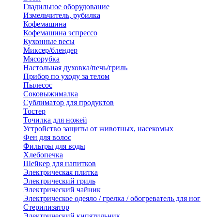
Гладильное оборудование
Измельчитель, рубилка
Кофемашина
Кофемашина эспрессо
Кухонные весы
Миксер/блендер
Мясорубка
Настольная духовка/печь/гриль
Прибор по уходу за телом
Пылесос
Соковыжималка
Сублиматор для продуктов
Тостер
Точилка для ножей
Устройство защиты от животных, насекомых
Фен для волос
Фильтры для воды
Хлебопечка
Шейкер для напитков
Электрическая плитка
Электрический гриль
Электрический чайник
Электрическое одеяло / грелка / обогреватель для ног
Стерилизатор
Электрический кипятильник