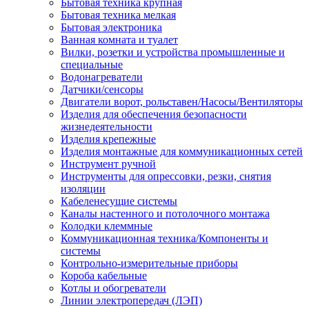
Бытовая техника крупная
Бытовая техника мелкая
Бытовая электроника
Ванная комната и туалет
Вилки, розетки и устройства промышленные и
специальные
Водонагреватели
Датчики/сенсоры
Двигатели ворот, рольставен/Насосы/Вентиляторы
Изделия для обеспечения безопасности
жизнедеятельности
Изделия крепежные
Изделия монтажные для коммуникационных сетей
Инструмент ручной
Инструменты для опрессовки, резки, снятия
изоляции
Кабеленесущие системы
Каналы настенного и потолочного монтажа
Колодки клеммные
Коммуникационная техника/Компоненты и
системы
Контрольно-измерительные приборы
Короба кабельные
Котлы и обогреватели
Линии электропередач (ЛЭП)