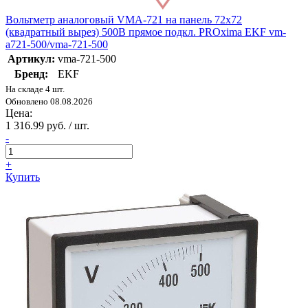
Вольтметр аналоговый VMA-721 на панель 72х72
(квадратный вырез) 500В прямое подкл. PROxima EKF vm-
a721-500/vma-721-500
Артикул:
vma-721-500
Бренд:
EKF
На складе 4 шт.
Обновлено 08.08.2026
Цена:
1 316.99 руб. / шт.
-
+
Купить