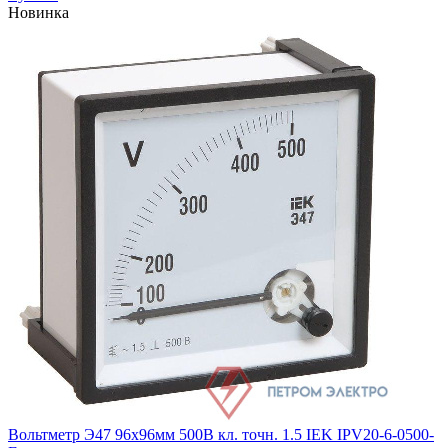
Новинка
Вольтметр Э47 96х96мм 500В кл. точн. 1.5 IEK IPV20-6-0500-