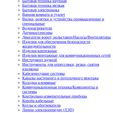
Бытовая техника крупная
Бытовая техника мелкая
Бытовая электроника
Ванная комната и туалет
Вилки, розетки и устройства промышленные и
специальные
Водонагреватели
Датчики/сенсоры
Двигатели ворот, рольставен/Насосы/Вентиляторы
Изделия для обеспечения безопасности
жизнедеятельности
Изделия крепежные
Изделия монтажные для коммуникационных сетей
Инструмент ручной
Инструменты для опрессовки, резки, снятия
изоляции
Кабеленесущие системы
Каналы настенного и потолочного монтажа
Колодки клеммные
Коммуникационная техника/Компоненты и
системы
Контрольно-измерительные приборы
Короба кабельные
Котлы и обогреватели
Линии электропередач (ЛЭП)