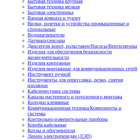
Бытовая техника крупная
Бытовая техника мелкая
Бытовая электроника
Ванная комната и туалет
Вилки, розетки и устройства промышленные и
специальные
Водонагреватели
Датчики/сенсоры
Двигатели ворот, рольставен/Насосы/Вентиляторы
Изделия для обеспечения безопасности
жизнедеятельности
Изделия крепежные
Изделия монтажные для коммуникационных сетей
Инструмент ручной
Инструменты для опрессовки, резки, снятия
изоляции
Кабеленесущие системы
Каналы настенного и потолочного монтажа
Колодки клеммные
Коммуникационная техника/Компоненты и
системы
Контрольно-измерительные приборы
Короба кабельные
Котлы и обогреватели
Линии электропередач (ЛЭП)