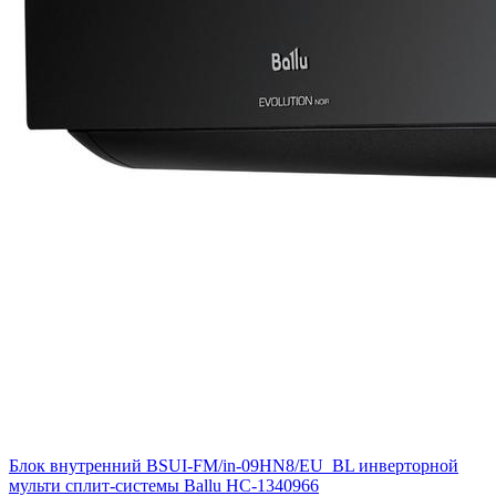
Блок внутренний BSUI-FM/in-09HN8/EU_BL инверторной
мульти сплит-системы Ballu НС-1340966