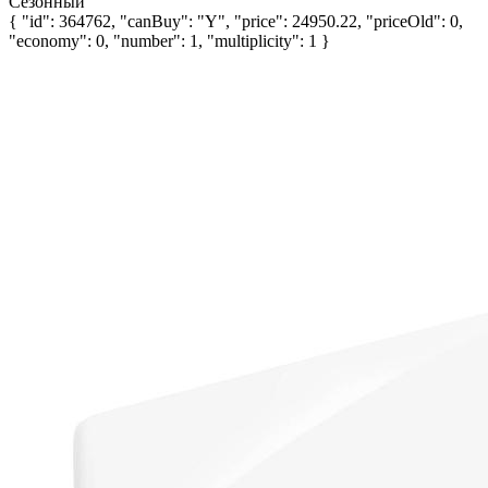
Сезонный
{ "id": 364762, "canBuy": "Y", "price": 24950.22, "priceOld": 0,
"economy": 0, "number": 1, "multiplicity": 1 }