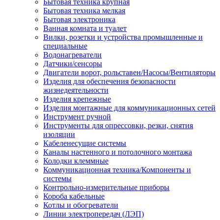
Бытовая техника крупная
Бытовая техника мелкая
Бытовая электроника
Ванная комната и туалет
Вилки, розетки и устройства промышленные и
специальные
Водонагреватели
Датчики/сенсоры
Двигатели ворот, рольставен/Насосы/Вентиляторы
Изделия для обеспечения безопасности
жизнедеятельности
Изделия крепежные
Изделия монтажные для коммуникационных сетей
Инструмент ручной
Инструменты для опрессовки, резки, снятия
изоляции
Кабеленесущие системы
Каналы настенного и потолочного монтажа
Колодки клеммные
Коммуникационная техника/Компоненты и
системы
Контрольно-измерительные приборы
Короба кабельные
Котлы и обогреватели
Линии электропередач (ЛЭП)