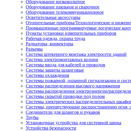
Оборудование низковольтное
Оборудование паяльное и сварочное
Оборудование телекоммуникационное
Осветительные аксессуары
Отопительные приборы/Технологические и инжене
Промышленные программируемые логические кон
Пункты установки измерительных приборов
Рабочая одежда, охрана труда
Радиаторы, конвекторы
Разъемы
Система штекерного монтажа электросети зданий
Система электромонтажных колонн
Системы ввода для кабелей и проводов
Системы защиты шланговые
Системы охлаждения
Системы пожарной, охранной сигнализации и сис
Системы распределения высокого напряжения
Системы распределения электроэнергии/распредел
Системы скрытой проводки под полом
Системы электрических распределительных шкафо
Системы, препятствующие распространению огня, 
Соединители для шлангов и рукавов
Трубы
Установочные устройства для системной шины
Устройства безопасности