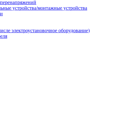
т перенапряжений
льные устройства/монтажные устройства
ии
числе электроустановочное оборудование)
еля