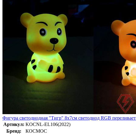
Фигура светодиодная "Тигр" 8х7см светодиод RGB перелива
Артикул:
KOCNL-EL106(2022)
Бренд:
КОСМОС