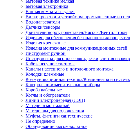
Бытовая техника мелкая
Бытовая электроника
Ванная комната и туалет
Вилки, розетки и устройства промышленные и спе
Водонагреватели
Датчики/сенсоры
Двигатели ворот, рольставен/Насосы/Вентиляторы
Изделия для обеспечения безопасности жизнедеяте
Изделия крепежные
Изделия монтажные для коммуникационных сетей
Инструмент ручной
Инструменты для опрессовки, резки, снятия изоляц
Кабеленесущие системы
Каналы настенного и потолочного монтажа
Колодки клеммные
Коммуникационная техника/Компоненты и систем
Контрольно-измерительные приборы
Короба кабельные
Котлы и обогреватели
Линии электропередач (ЛЭП)
Материал монтажный
Материалы для подключения
Муфты, фитинги сантехнические
Не определено
Оборудование высоковольтное