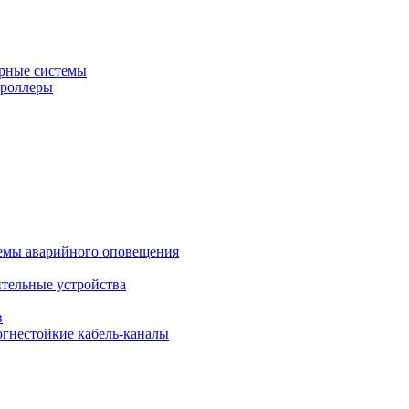
рные системы
троллеры
темы аварийного оповещения
ительные устройства
в
огнестойкие кабель-каналы