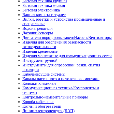
Бытовая техника крупная
Бытовая техника мелкая
Бытовая электроника
Ванная комната и туалет
Вилки, розетки и устройства промышленные и
специальные
Водонагреватели
Датчики/сенсоры
Двигатели ворот, рольставен/Насосы/Вентиляторы
Изделия для обеспечения безопасности
жизнедеятельности
Изделия крепежные
Изделия монтажные для коммуникационных сетей
Инструмент ручной
Инструменты для опрессовки, резки, снятия
изоляции
Кабеленесущие системы
Каналы настенного и потолочного монтажа
Колодки клеммные
Коммуникационная техника/Компоненты и
системы
Контрольно-измерительные приборы
Короба кабельные
Котлы и обогреватели
Линии электропередач (ЛЭП)