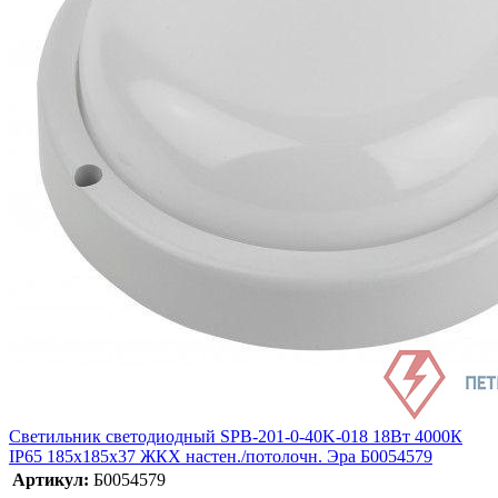
Светильник светодиодный SPB-201-0-40K-018 18Вт 4000К
IP65 185x185x37 ЖКХ настен./потолочн. Эра Б0054579
Артикул:
Б0054579