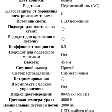
Цвет корпуса:
Белый
Род тока:
Переменный ток (AC)
Класс защиты от поражения
II
электрическим током:
Источник света:
LED несменный
Подходит для монтажа на
Да
стену:
Подходит для крепления к
Да
потолку:
Коэффициент мощности:
0.5
Подходит для подвесного
Нет
монтажа:
Высота:
45 мм
Световой выход:
Прямой
Светораспределение:
Симметричный
Без диммирования:
Да
В комплекте с блоком
Нет
управления:
Индекс цветопередачи:
80-89 (класс 1В)
Цветовая температура с:
4000 К
Номинальный световой поток:
2000 лм
LED-драйвер (блок