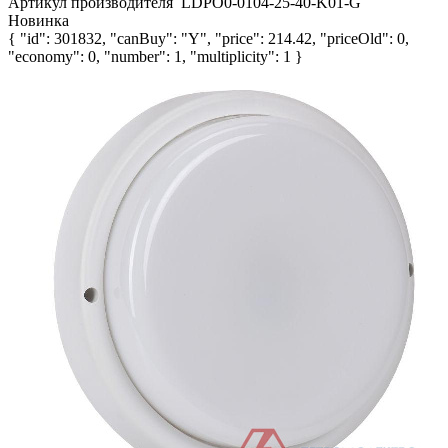
Артикул производителя
LDPO0-0104-25-40-K01-G
Новинка
{ "id": 301832, "canBuy": "Y", "price": 214.42, "priceOld": 0,
"economy": 0, "number": 1, "multiplicity": 1 }