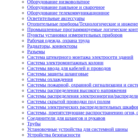
Оборудование низковольтное
Оборудование паяльное и сварочное
Оборудование телекоммуникационное
Осветительные аксессуары
Отопительные приборы/Технологические и инжене
Промышленные программируемые логические кон
Пункты установки измерительных приборов
Рабочая одежда, охрана труда
Радиаторы, конвекторы
Разъемы
Система штекерного монтажа электросети зданий
Система электромонтажных колонн
Системы ввода для кабелей и проводов
Системы защиты шланговые
Системы охлаждения
Системы пожарной, охранной сигнализации и сис
Системы распределения высокого напряжения
Системы распределения электроэнергии/распредел
Системы скрытой проводки под полом
Системы электрических распределительных шкафо
Системы, препятствующие распространению огня, 
Соединители для шлангов и рукавов
Трубы
Установочные устройства для системной шины
Устройства безопасности