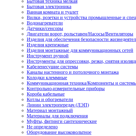
Бытовая техника мелкая
Бытовая электроника
Ванная комната и туалет
Вилки, розетки и устройства промышленные и спе
Водонагреватели
Датчики/сенсоры
Двигатели ворот, рольставен/Насосы/Вентиляторы
Изделия для обеспечения безопасности жизнедеяте
Изделия крепежные
Изделия монтажные для коммуникационных сетей
Инструмент ручной
Инструменты для опрессовки, резки, снятия изоляц
Кабеленесущие системы
Каналы настенного и потолочного монтажа
Колодки клеммные
Коммуникационная техника/Компоненты и систем
Контрольно-измерительные приборы
Короба кабельные
Котлы и обогреватели
Линии электропередач (ЛЭП)
Материал монтажный
Материалы для подключения
Муфты, фитинги сантехнические
Не определено
Оборудование высоковольтное