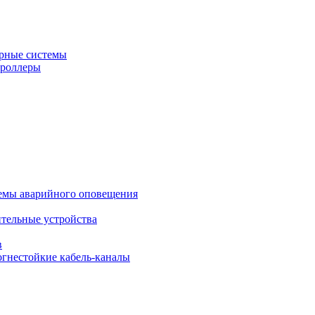
рные системы
троллеры
темы аварийного оповещения
ительные устройства
в
огнестойкие кабель-каналы