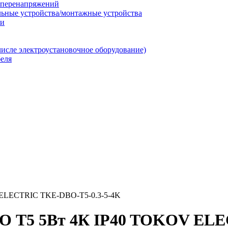
т перенапряжений
льные устройства/монтажные устройства
ии
числе электроустановочное оборудование)
еля
 ELECTRIC TKE-DBO-T5-0.3-5-4K
БО Т5 5Вт 4К IP40 TOKOV EL