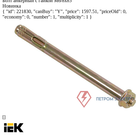
Болт анкерный с гайкой М6/8х85
Новинка
{ "id": 221830, "canBuy": "Y", "price": 1597.51, "priceOld": 0,
"economy": 0, "number": 1, "multiplicity": 1 }
[]