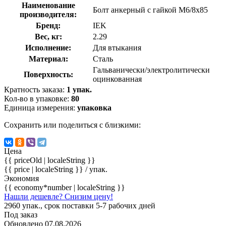
Наименование
Болт анкерный с гайкой М6/8х85
производителя:
Бренд:
IEK
Вес, кг:
2.29
Исполнение:
Для втыкания
Материал:
Сталь
Гальванически/электролитически
Поверхность:
оцинкованная
Кратность заказа:
1 упак.
Кол-во в упаковке:
80
Единица измерения:
упаковка
Сохранить или поделиться с близкими:
Цена
{{ priceOld | localeString }}
{{ price | localeString }}
/ упак.
Экономия
{{ economy*number | localeString }}
Нашли дешевле? Снизим цену!
2960 упак., срок поставки 5-7 рабочих дней
Под заказ
Обновлено 07.08.2026