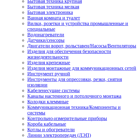
Бытовая техника крупная
Бытовая техника мелкая
Бытовая электроника
Ванная комната и туалет
Вилки, розетки и устройства промышленные и
специальные
Водонагреватели
Датчики/сенсоры
Двигатели ворот, рольставен/Насосы/Вентиляторы
Изделия для обеспечения безопасности
жизнедеятельности
Изделия крепежные
Изделия монтажные для коммуникационных сетей
Инструмент ручной
Инструменты для опрессовки, резки, снятия
изоляции
Кабеленесущие системы
Каналы настенного и потолочного монтажа
Колодки клеммные
Коммуникационная техника/Компоненты и
системы
Контрольно-измерительные приборы
Короба кабельные
Котлы и обогреватели
Линии электропередач (ЛЭП)