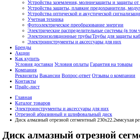
Устройства заземления, молниезащиты и защиты о
Устройства защиты, плавкие предохранители, моду
Устройства оптической и акустической сигнализац
Учетная техника
Фотоэлектрическое преобразование энергии
Электрические распределительные системы (в том 
Электроизоляционные трубы/Трубы для защиты каб
Электроинструменты и аксессуары для них
Бренды
Акции
Как купить
Условия доставки
Условия оплаты
Гарантия на товары
Компания
Реквизиты
Вакансии
Вопрос-ответ
Отзывы о компании
Контакты
Прайс-лист
Главная
Каталог товаров
Электроинструменты и аксессуары для них
Отрезной абразивный и шлифовальный диск
Диск алмазный отрезной сегментный 230х22.2ммсухая рез
Диск алмазный отрезной сегме