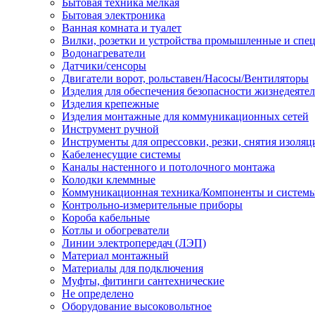
Бытовая техника мелкая
Бытовая электроника
Ванная комната и туалет
Вилки, розетки и устройства промышленные и спе
Водонагреватели
Датчики/сенсоры
Двигатели ворот, рольставен/Насосы/Вентиляторы
Изделия для обеспечения безопасности жизнедеяте
Изделия крепежные
Изделия монтажные для коммуникационных сетей
Инструмент ручной
Инструменты для опрессовки, резки, снятия изоляц
Кабеленесущие системы
Каналы настенного и потолочного монтажа
Колодки клеммные
Коммуникационная техника/Компоненты и систем
Контрольно-измерительные приборы
Короба кабельные
Котлы и обогреватели
Линии электропередач (ЛЭП)
Материал монтажный
Материалы для подключения
Муфты, фитинги сантехнические
Не определено
Оборудование высоковольтное