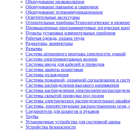
Оборудование низковольтное
Оборудование паяльное и сварочное
Оборудование телекоммуникационное
Осветительные аксессуары
Отопительные приборы/Технологические и инжене
Промышленные программируемые логические кон
Пункты установки измерительных приборов
Рабочая одежда, охрана труда
Радиаторы, конвекторы
Разъемы
Система штекерного монтажа электросети зданий
Система электромонтажных колонн
Системы ввода для кабелей и проводов
Системы защиты шланговые
Системы охлаждения
Системы пожарной, охранной сигнализации и сис
Системы распределения высокого напряжения
Системы распределения электроэнергии/распредел
Системы скрытой проводки под полом
Системы электрических распределительных шкафо
Системы, препятствующие распространению огня, 
Соединители для шлангов и рукавов
Трубы
Установочные устройства для системной шины
Устройства безопасности