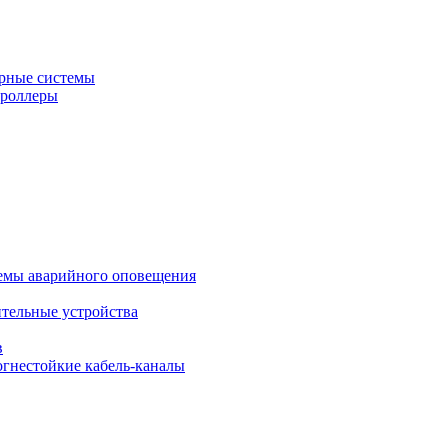
рные системы
троллеры
темы аварийного оповещения
ительные устройства
в
огнестойкие кабель-каналы