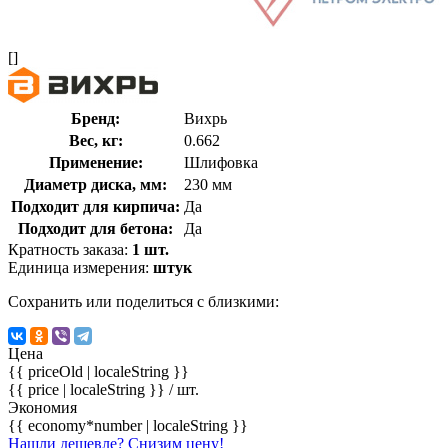
[]
Бренд:
Вихрь
Вес, кг:
0.662
Применение:
Шлифовка
Диаметр диска, мм:
230 мм
Подходит для кирпича:
Да
Подходит для бетона:
Да
Кратность заказа:
1 шт.
Единица измерения:
штук
Сохранить или поделиться с близкими:
Цена
{{ priceOld | localeString }}
{{ price | localeString }}
/ шт.
Экономия
{{ economy*number | localeString }}
Нашли дешевле? Снизим цену!