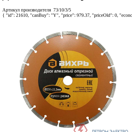
Артикул производителя
73/10/3/5
{ "id": 21610, "canBuy": "Y", "price": 979.37, "priceOld": 0, "econo