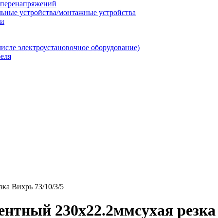
т перенапряжений
льные устройства/монтажные устройства
ии
числе электроустановочное оборудование)
еля
ка Вихрь 73/10/3/5
нтный 230х22.2ммсухая резка 