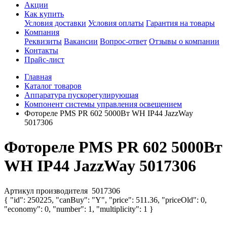
Акции
Как купить
Условия доставки
Условия оплаты
Гарантия на товары
Компания
Реквизиты
Вакансии
Вопрос-ответ
Отзывы о компании
Контакты
Прайс-лист
Главная
Каталог товаров
Аппаратура пускорегулирующая
Компонент системы управления освещением
Фотореле PMS PR 602 5000Вт WH IP44 JazzWay
5017306
Фотореле PMS PR 602 5000Вт
WH IP44 JazzWay 5017306
Артикул производителя
5017306
{ "id": 250225, "canBuy": "Y", "price": 511.36, "priceOld": 0,
"economy": 0, "number": 1, "multiplicity": 1 }