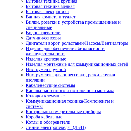
Бытовая техника крупная
Бытовая техника мелкая
Бытовая электроника
Ванная комната и туалет
Вилки, розетки и устройства промышленные и
специальные
Водонагреватели
Датчики/сенсоры
Двигатели ворот, рольставен/Насосы/Вентиляторы
Изделия для обеспечения безопасности
жизнедеятельности
Изделия крепежные
Изделия монтажные для коммуникационных сетей
Инструмент ручной
Инструменты для опрессовки, резки, снятия
изоляции
Кабеленесущие системы
Каналы настенного и потолочного монтажа
Колодки клеммные
Коммуникационная техника/Компоненты и
системы
Контрольно-измерительные приборы
Короба кабельные
Котлы и обогреватели
Линии электропередач (ЛЭП)