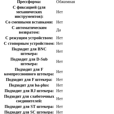
Прессформа:
Обжимная
С фиксацией (для
механических
Нет
инструментов):
Со сменными вставками:
Нет
С автоматическим
Да
возвратом:
С режущим устройством:
Нет
С стопорным устройством:
Нет
Подходит для BNC
Нет
штекера:
Подходит для D-Sub
Нет
штекера:
Подходит для F
Нет
компрессионного штекера:
Подходит для F штекера:
Нет
Подходит для lsa-plus:
Нет
Подходит для RJ штекера:
Нет
Подходит для слаботочных
Нет
соединителей:
Подходит для ST штекера:
Нет
Подходит для SC штекера:
Нет