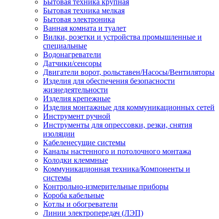
Бытовая техника крупная
Бытовая техника мелкая
Бытовая электроника
Ванная комната и туалет
Вилки, розетки и устройства промышленные и
специальные
Водонагреватели
Датчики/сенсоры
Двигатели ворот, рольставен/Насосы/Вентиляторы
Изделия для обеспечения безопасности
жизнедеятельности
Изделия крепежные
Изделия монтажные для коммуникационных сетей
Инструмент ручной
Инструменты для опрессовки, резки, снятия
изоляции
Кабеленесущие системы
Каналы настенного и потолочного монтажа
Колодки клеммные
Коммуникационная техника/Компоненты и
системы
Контрольно-измерительные приборы
Короба кабельные
Котлы и обогреватели
Линии электропередач (ЛЭП)