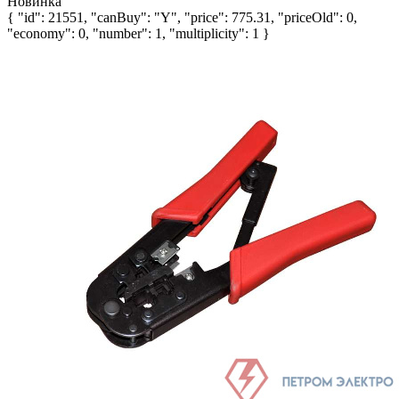
Новинка
{ "id": 21551, "canBuy": "Y", "price": 775.31, "priceOld": 0,
"economy": 0, "number": 1, "multiplicity": 1 }