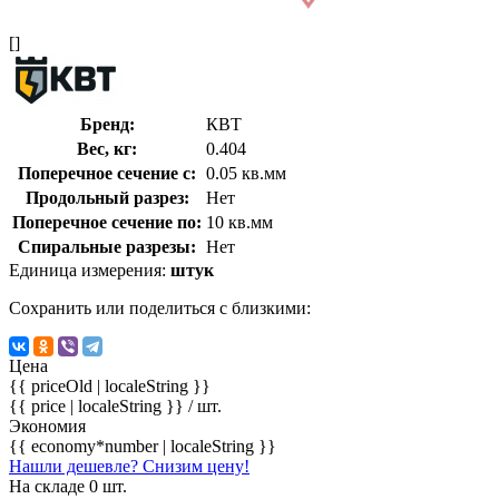
[]
Бренд:
КВТ
Вес, кг:
0.404
Поперечное сечение с:
0.05 кв.мм
Продольный разрез:
Нет
Поперечное сечение по:
10 кв.мм
Спиральные разрезы:
Нет
Единица измерения:
штук
Сохранить или поделиться с близкими:
Цена
{{ priceOld | localeString }}
{{ price | localeString }}
/ шт.
Экономия
{{ economy*number | localeString }}
Нашли дешевле? Снизим цену!
На складе 0 шт.