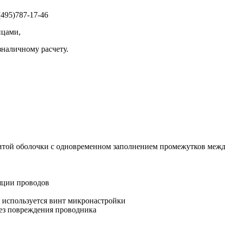
495)787-17-46
ицами,
зналичному расчету.
литой оболочки с одновременном заполнением промежутков меж
яции проводов
2 используется винт микронастройки
ез повреждения проводника