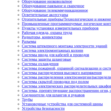
Оборудование низковольтное
Оборудование паяльное и сварочное
Оборудование телекоммуникационное
Осветительные аксессуары
Отопительные приборы/Технологические и инжене
Промышленные программируемые логические кон
Пункты установки измерительных приборов
Рабочая одежда, охрана труда
Радиаторы, конвекторы
Разъемы
Система штекерного монтажа электросети зданий
Система электромонтажных колонн
Системы ввода для кабелей и проводов
Системы защиты шланговые
Системы охлаждения
Системы пожарной, охранной сигнализации и сис
Системы распределения высокого напряжения
Системы распределения электроэнергии/распредел
Системы скрытой проводки под полом
Системы электрических распределительных шкафо
Системы, препятствующие распространению огня, 
Соединители для шлангов и рукавов
Трубы
Установочные устройства для системной шины
Устройства безопасности