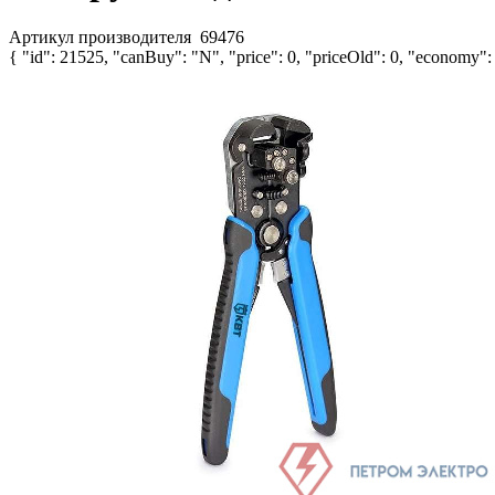
Артикул производителя
69476
{ "id": 21525, "canBuy": "N", "price": 0, "priceOld": 0, "economy": 0