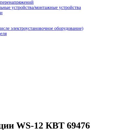
т перенапряжений
льные устройства/монтажные устройства
ии
числе электроустановочное оборудование)
еля
яции WS-12 КВТ 69476