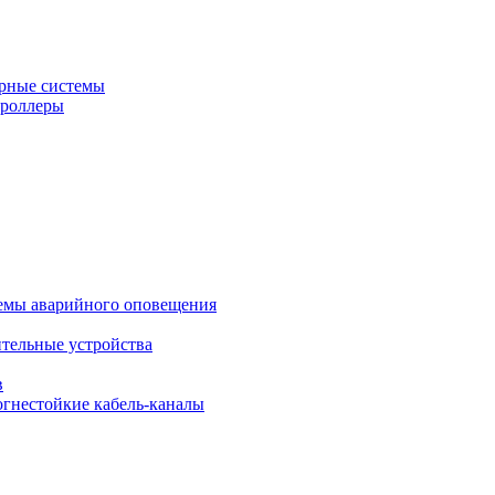
рные системы
троллеры
темы аварийного оповещения
ительные устройства
в
огнестойкие кабель-каналы