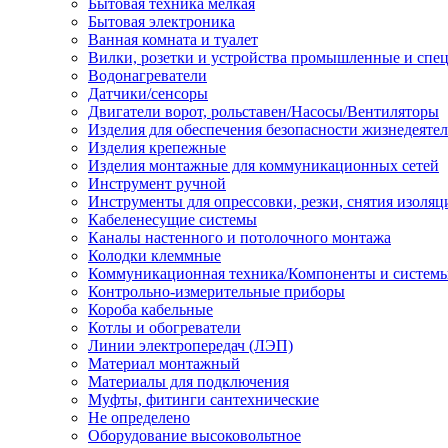
Бытовая техника мелкая
Бытовая электроника
Ванная комната и туалет
Вилки, розетки и устройства промышленные и спе
Водонагреватели
Датчики/сенсоры
Двигатели ворот, рольставен/Насосы/Вентиляторы
Изделия для обеспечения безопасности жизнедеяте
Изделия крепежные
Изделия монтажные для коммуникационных сетей
Инструмент ручной
Инструменты для опрессовки, резки, снятия изоляц
Кабеленесущие системы
Каналы настенного и потолочного монтажа
Колодки клеммные
Коммуникационная техника/Компоненты и систем
Контрольно-измерительные приборы
Короба кабельные
Котлы и обогреватели
Линии электропередач (ЛЭП)
Материал монтажный
Материалы для подключения
Муфты, фитинги сантехнические
Не определено
Оборудование высоковольтное