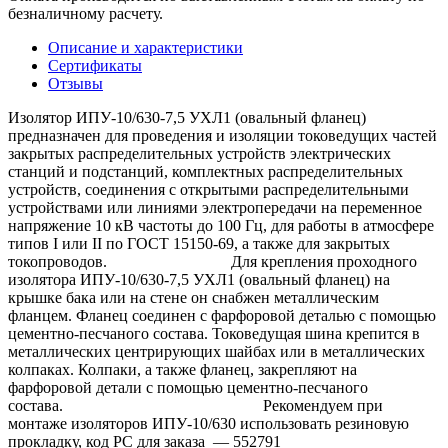
безналичному расчету.
Описание и характеристики
Сертификаты
Отзывы
Изолятор ИПУ-10/630-7,5 УХЛ1 (овальный фланец)
предназначен для проведения и изоляции токоведущих частей
закрытых распределительных устройств электрических
станций и подстанций, комплектных распределительных
устройств, соединения с открытыми распределительными
устройствами или линиями электропередачи на переменное
напряжение 10 кВ частоты до 100 Гц, для работы в атмосфере
типов I или II по ГОСТ 15150-69, а также для закрытых
токопроводов. Для крепления проходного
изолятора ИПУ-10/630-7,5 УХЛ1 (овальный фланец) на
крышке бака или на стене он снабжен металлическим
фланцем. Фланец соединен с фарфоровой деталью с помощью
цементно-песчаного состава. Токоведущая шина крепится в
металлических центрирующих шайбах или в металлических
колпаках. Колпаки, а также фланец, закрепляют на
фарфоровой детали с помощью цементно-песчаного
состава. Рекомендуем при
монтаже изоляторов ИПУ-10/630 использовать резиновую
прокладку, код РС для заказа — 552791