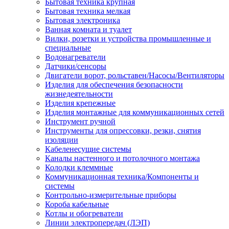
Бытовая техника крупная
Бытовая техника мелкая
Бытовая электроника
Ванная комната и туалет
Вилки, розетки и устройства промышленные и
специальные
Водонагреватели
Датчики/сенсоры
Двигатели ворот, рольставен/Насосы/Вентиляторы
Изделия для обеспечения безопасности
жизнедеятельности
Изделия крепежные
Изделия монтажные для коммуникационных сетей
Инструмент ручной
Инструменты для опрессовки, резки, снятия
изоляции
Кабеленесущие системы
Каналы настенного и потолочного монтажа
Колодки клеммные
Коммуникационная техника/Компоненты и
системы
Контрольно-измерительные приборы
Короба кабельные
Котлы и обогреватели
Линии электропередач (ЛЭП)