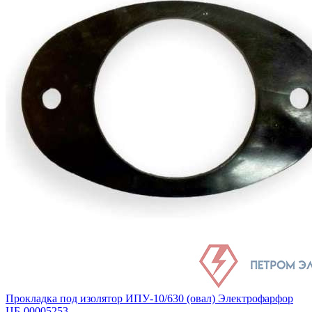
Прокладка под изолятор ИПУ-10/630 (овал) Электрофарфор
ЦБ-00005253