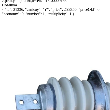
Артикул производителя
ЦБ-00009166
Новинка
{ "id": 21336, "canBuy": "Y", "price": 2556.56, "priceOld": 0,
"economy": 0, "number": 1, "multiplicity": 1 }