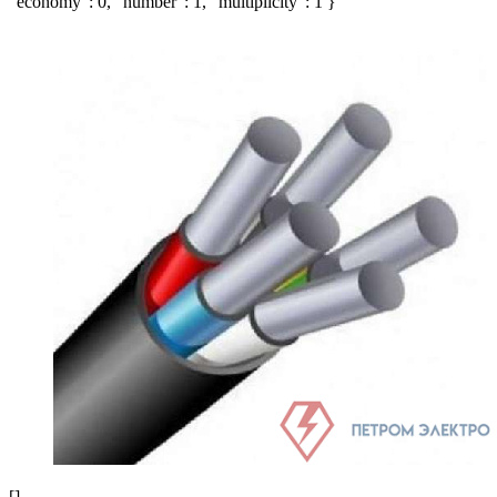
"economy": 0, "number": 1, "multiplicity": 1 }
[]