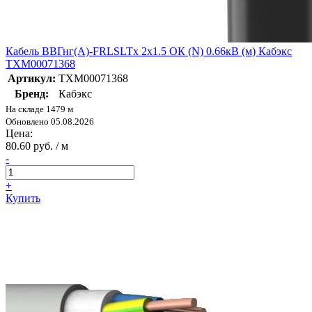
Кабель ВВГнг(А)-FRLSLTx 2х1.5 ОК (N) 0.66кВ (м) Кабэкс
ТХМ00071368
Артикул:
ТХМ00071368
Бренд:
Кабэкс
На складе 1479 м
Обновлено 05.08.2026
Цена:
80.60 руб. / м
-
+
Купить