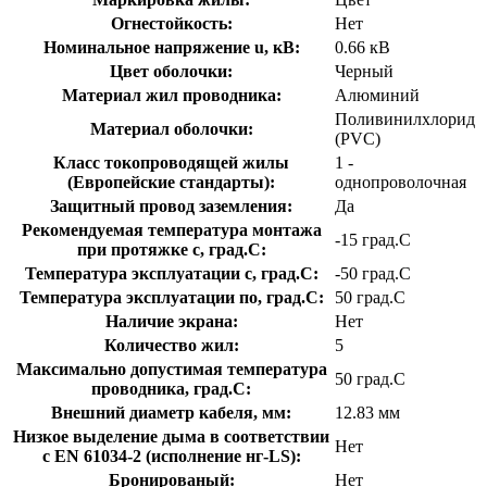
Огнестойкость:
Нет
Номинальное напряжение u, кВ:
0.66 кВ
Цвет оболочки:
Черный
Материал жил проводника:
Алюминий
Поливинилхлорид
Материал оболочки:
(PVC)
Класс токопроводящей жилы
1 -
(Европейские стандарты):
однопроволочная
Защитный провод заземления:
Да
Рекомендуемая температура монтажа
-15 град.C
при протяжке с, град.C:
Температура эксплуатации с, град.C:
-50 град.C
Температура эксплуатации по, град.C:
50 град.C
Наличие экрана:
Нет
Количество жил:
5
Максимально допустимая температура
50 град.C
проводника, град.C:
Внешний диаметр кабеля, мм:
12.83 мм
Низкое выделение дыма в соответствии
Нет
с EN 61034-2 (исполнение нг-LS):
Бронированый:
Нет