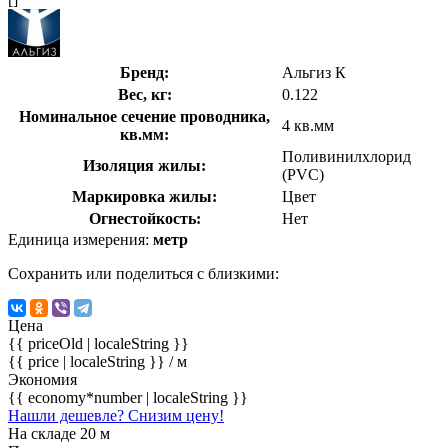
Бренд:
Альгиз К
Вес, кг:
0.122
Номинальное сечение проводника,
4 кв.мм
кв.мм:
Поливинилхлорид
Изоляция жилы:
(PVC)
Маркировка жилы:
Цвет
Огнестойкость:
Нет
Единица измерения:
метр
Сохранить или поделиться с близкими:
Цена
{{ priceOld | localeString }}
{{ price | localeString }}
/ м
Экономия
{{ economy*number | localeString }}
Нашли дешевле? Снизим цену!
На складе 20 м