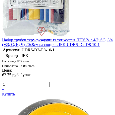
Набор трубок термоусадочных тонкостен. ТТУ 2/1; 4/2; 6/3; 8/4
(ЖЗ; С; К; Ч) 20х8см разноцвет. IEK UDRS-D2-D8-10-1
Артикул:
UDRS-D2-D8-10-1
Бренд:
IEK
На складе 849 упак.
Обновлено 05.08.2026
Цена:
62.75 руб. / упак.
-
+
Купить