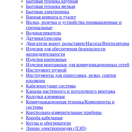
Бытовая техника крупная
Бытовая техника мелкая
Бытовая электроника
Ванная комната и туалет
Вилки, розетки и устройства промышленные и
специальные
Водонагреватели
Датчики/сенсоры
Двигатели ворот, рольставен/Насосы/Вентиляторы
Изделия для обеспечения безопасности
жизнедеятельности
Изделия крепежные
Изделия монтажные для коммуникационных сетей
Инструмент ручной
Инструменты для опрессовки, резки, снятия
изоляции
Кабеленесущие системы
Каналы настенного и потолочного монтажа
Колодки клеммные
Коммуникационная техника/Компоненты и
системы
Контрольно-измерительные приборы
Короба кабельные
Котлы и обогреватели
Линии электропередач (ЛЭП)