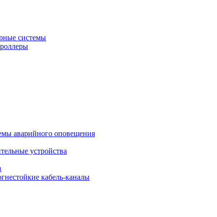
рные системы
троллеры
темы аварийного оповещения
ительные устройства
в
огнестойкие кабель-каналы