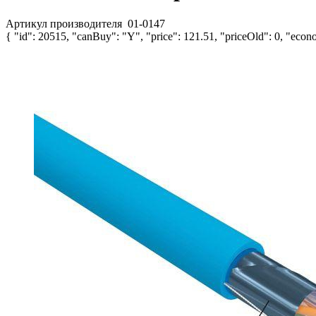
Артикул производителя
01-0147
{ "id": 20515, "canBuy": "Y", "price": 121.51, "priceOld": 0, "econo