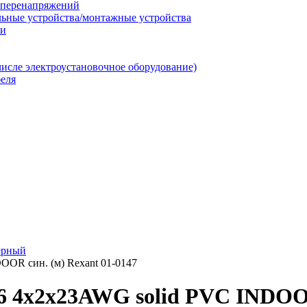
т перенапряжений
льные устройства/монтажные устройства
ии
числе электроустановочное оборудование)
еля
ерный
OOR син. (м) Rexant 01-0147
6 4х2х23AWG solid PVC INDOOR