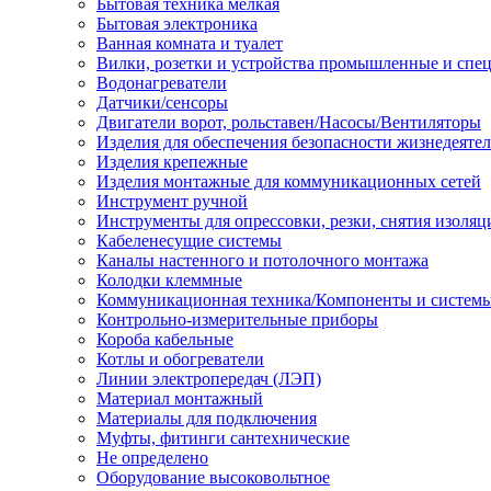
Бытовая техника мелкая
Бытовая электроника
Ванная комната и туалет
Вилки, розетки и устройства промышленные и спе
Водонагреватели
Датчики/сенсоры
Двигатели ворот, рольставен/Насосы/Вентиляторы
Изделия для обеспечения безопасности жизнедеяте
Изделия крепежные
Изделия монтажные для коммуникационных сетей
Инструмент ручной
Инструменты для опрессовки, резки, снятия изоляц
Кабеленесущие системы
Каналы настенного и потолочного монтажа
Колодки клеммные
Коммуникационная техника/Компоненты и систем
Контрольно-измерительные приборы
Короба кабельные
Котлы и обогреватели
Линии электропередач (ЛЭП)
Материал монтажный
Материалы для подключения
Муфты, фитинги сантехнические
Не определено
Оборудование высоковольтное