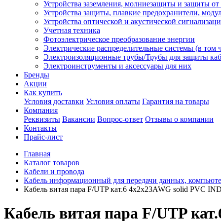
Устройства заземления, молниезащиты и защиты о
Устройства защиты, плавкие предохранители, моду
Устройства оптической и акустической сигнализац
Учетная техника
Фотоэлектрическое преобразование энергии
Электрические распределительные системы (в том 
Электроизоляционные трубы/Трубы для защиты каб
Электроинструменты и аксессуары для них
Бренды
Акции
Как купить
Условия доставки
Условия оплаты
Гарантия на товары
Компания
Реквизиты
Вакансии
Вопрос-ответ
Отзывы о компании
Контакты
Прайс-лист
Главная
Каталог товаров
Кабели и провода
Кабель информационный для передачи данных, компьют
Кабель витая пара F/UTP кат.6 4х2х23AWG solid PVC IND
Кабель витая пара F/UTP кат.