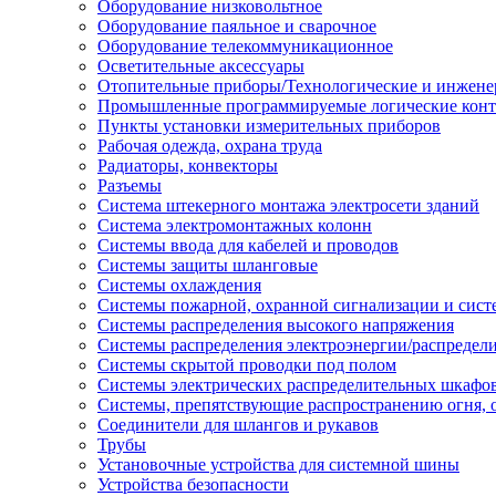
Оборудование низковольтное
Оборудование паяльное и сварочное
Оборудование телекоммуникационное
Осветительные аксессуары
Отопительные приборы/Технологические и инжене
Промышленные программируемые логические кон
Пункты установки измерительных приборов
Рабочая одежда, охрана труда
Радиаторы, конвекторы
Разъемы
Система штекерного монтажа электросети зданий
Система электромонтажных колонн
Системы ввода для кабелей и проводов
Системы защиты шланговые
Системы охлаждения
Системы пожарной, охранной сигнализации и сис
Системы распределения высокого напряжения
Системы распределения электроэнергии/распредел
Системы скрытой проводки под полом
Системы электрических распределительных шкафо
Системы, препятствующие распространению огня, 
Соединители для шлангов и рукавов
Трубы
Установочные устройства для системной шины
Устройства безопасности