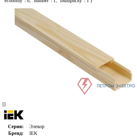
"economy": 0, "number": 1, "multiplicity": 1 }
[]
Серия:
Элекор
Бренд:
IEK