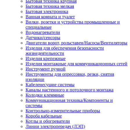
Бытовая техника крупная
Бытовая техника мелкая
Бытовая электроника
Ванная комната и туалет
Вилки, розетки и устройства промышленные и
специальные
Водонагреватели
Датчики/сенсоры
Двигатели ворот, рольставен/Насосы/Вентиляторы
Изделия для обеспечения безопасности
жизнедеятельности
Изделия крепежные
Изделия монтажные для коммуникационных сетей
Инструмент ручной
Инструменты для опрессовки, резки, снятия
изоляции
Кабеленесущие системы
Каналы настенного и потолочного монтажа
Колодки клеммные
Коммуникационная техника/Компоненты и
системы
Контрольно-измерительные приборы
Короба кабельные
Котлы и обогреватели
Линии электропередач (ЛЭП)