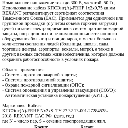
Номинальное напряжение тока до 300 В, частотой 50 Гц.
Использование кабеля КПСЭнг(А)-FRHF 1x2x0,75 кв.мм
REXANT регламентирует сертификат соответствия
Таможенного Союза (EAC). Применяется для одиночной или
групповой прокладки (с учетом объема горючей загрузки)
цепей питания электроприемников систем противопожарной
защиты, операционных и реанимационно-анестезионного
оборудования больниц и стационаров, в местах большого
количества скопления людей (больницы, школы, сады,
торговые центры, аэропорты, вокзалы, метро), а также в
других важных системах жизнеобеспечения, которые должны
сохранять работоспособность в условиях пожара.
Область применения:
- Системы противопожарной защиты;
- Системы противодымной защиты;
- Охрана пожарной сигнализации (ОПС);
- Система оповещения и управления эвакуацией (СОУЭ);
- Автоматическая установка пожаротушения (АУПТ).
Маркировка Кабеля
КПСЭнг(А)-FRHF Nх2хS ТУ 27.32.13-001-27284528-
2018 REXANT ЕАС РФ (дата, год)
где N – число пар, S – cечение токопроводящих жил.
Бренд:
Rexant