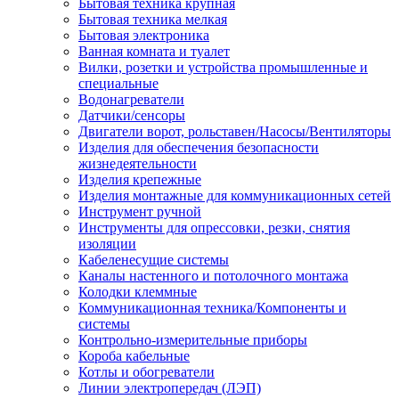
Бытовая техника крупная
Бытовая техника мелкая
Бытовая электроника
Ванная комната и туалет
Вилки, розетки и устройства промышленные и
специальные
Водонагреватели
Датчики/сенсоры
Двигатели ворот, рольставен/Насосы/Вентиляторы
Изделия для обеспечения безопасности
жизнедеятельности
Изделия крепежные
Изделия монтажные для коммуникационных сетей
Инструмент ручной
Инструменты для опрессовки, резки, снятия
изоляции
Кабеленесущие системы
Каналы настенного и потолочного монтажа
Колодки клеммные
Коммуникационная техника/Компоненты и
системы
Контрольно-измерительные приборы
Короба кабельные
Котлы и обогреватели
Линии электропередач (ЛЭП)