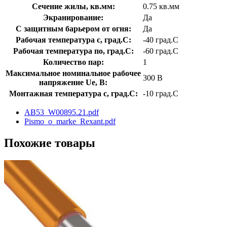
Сечение жилы, кв.мм:
0.75 кв.мм
Экранирование:
Да
С защитным барьером от огня:
Да
Рабочая температура с, град.C:
-40 град.C
Рабочая температура по, град.C:
-60 град.C
Количество пар:
1
Максимальное номинальное рабочее
300 В
напряжение Ue, В:
Монтажная температура с, град.C:
-10 град.C
AB53_W00895.21.pdf
Pismo_o_marke_Rexant.pdf
Похожие товары