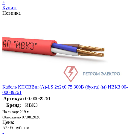
+
Купить
Новинка
Кабель КПСВВнг(А)-LS 2х2х0.75 300В (бухта) (м) ИВКЗ 00-
00039261
Артикул:
00-00039261
Бренд:
ИВКЗ
На складе 219 м
Обновлено 07.08.2026
Цена:
57.05 руб. / м
-