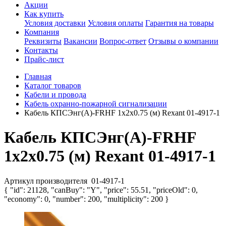
Акции
Как купить
Условия доставки
Условия оплаты
Гарантия на товары
Компания
Реквизиты
Вакансии
Вопрос-ответ
Отзывы о компании
Контакты
Прайс-лист
Главная
Каталог товаров
Кабели и провода
Кабель охранно-пожарной сигнализации
Кабель КПСЭнг(А)-FRHF 1х2х0.75 (м) Rexant 01-4917-1
Кабель КПСЭнг(А)-FRHF
1х2х0.75 (м) Rexant 01-4917-1
Артикул производителя
01-4917-1
{ "id": 21128, "canBuy": "Y", "price": 55.51, "priceOld": 0,
"economy": 0, "number": 200, "multiplicity": 200 }