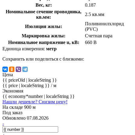
Вес, кг:
0.187
Номинальное сечение проводника,
2.5 кв.мм
кв.мм:
Поливинилхлорид
Изоляция жилы:
(PVC)
Маркировка жилы:
Счетная пара
Номинальное напряжение u, кВ:
660 В
Единица измерения:
метр
Сохранить или поделиться с близкими:
Цена
{{ priceOld | localeString }}
{{ price | localeString }}
/ м
Экономия
{{ economy*number | localeString }}
Нашли дешевле? Снизим цену!
На складе 900 м
Под заказ
Обновлено 07.08.2026
-