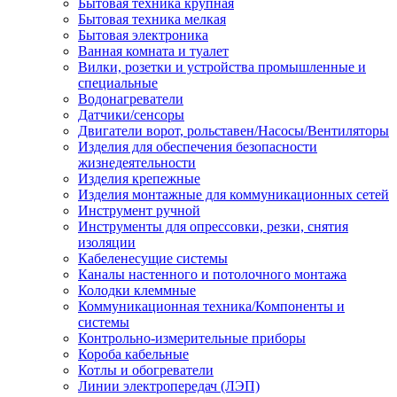
Бытовая техника крупная
Бытовая техника мелкая
Бытовая электроника
Ванная комната и туалет
Вилки, розетки и устройства промышленные и
специальные
Водонагреватели
Датчики/сенсоры
Двигатели ворот, рольставен/Насосы/Вентиляторы
Изделия для обеспечения безопасности
жизнедеятельности
Изделия крепежные
Изделия монтажные для коммуникационных сетей
Инструмент ручной
Инструменты для опрессовки, резки, снятия
изоляции
Кабеленесущие системы
Каналы настенного и потолочного монтажа
Колодки клеммные
Коммуникационная техника/Компоненты и
системы
Контрольно-измерительные приборы
Короба кабельные
Котлы и обогреватели
Линии электропередач (ЛЭП)