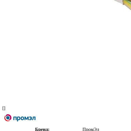
[]
Бренд:
ПромЭл