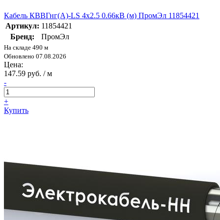
Кабель КВВГнг(А)-LS 4х2.5 0.66кВ (м) ПромЭл 11854421
Артикул:
11854421
Бренд:
ПромЭл
На складе 490 м
Обновлено 07.08.2026
Цена:
147.59 руб. / м
-
+
Купить