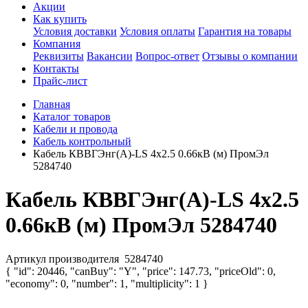
Акции
Как купить
Условия доставки
Условия оплаты
Гарантия на товары
Компания
Реквизиты
Вакансии
Вопрос-ответ
Отзывы о компании
Контакты
Прайс-лист
Главная
Каталог товаров
Кабели и провода
Кабель контрольный
Кабель КВВГЭнг(А)-LS 4х2.5 0.66кВ (м) ПромЭл
5284740
Кабель КВВГЭнг(А)-LS 4х2.5
0.66кВ (м) ПромЭл 5284740
Артикул производителя
5284740
{ "id": 20446, "canBuy": "Y", "price": 147.73, "priceOld": 0,
"economy": 0, "number": 1, "multiplicity": 1 }