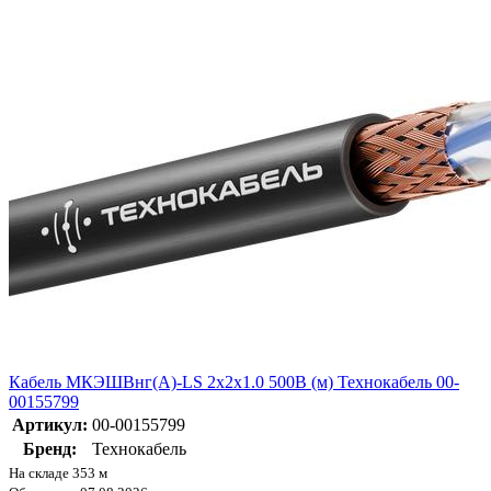
Кабель МКЭШВнг(А)-LS 2х2х1.0 500В (м) Технокабель 00-
00155799
Артикул:
00-00155799
Бренд:
Технокабель
На складе 353 м