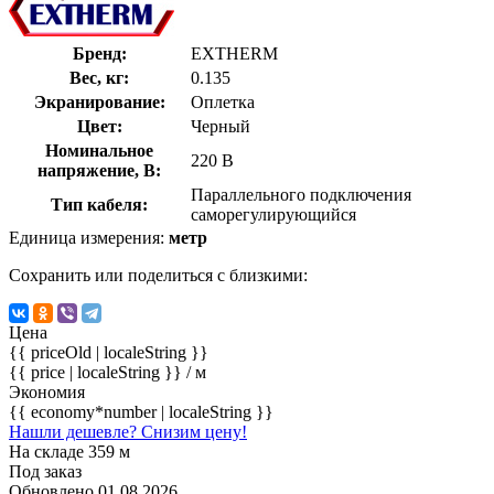
Бренд:
EXTHERM
Вес, кг:
0.135
Экранирование:
Оплетка
Цвет:
Черный
Номинальное
220 В
напряжение, В:
Параллельного подключения
Тип кабеля:
саморегулирующийся
Единица измерения:
метр
Сохранить или поделиться с близкими:
Цена
{{ priceOld | localeString }}
{{ price | localeString }}
/ м
Экономия
{{ economy*number | localeString }}
Нашли дешевле? Снизим цену!
На складе 359 м
Под заказ
Обновлено 01.08.2026