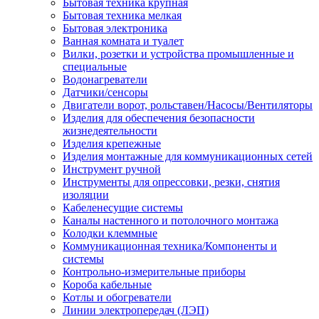
Бытовая техника крупная
Бытовая техника мелкая
Бытовая электроника
Ванная комната и туалет
Вилки, розетки и устройства промышленные и
специальные
Водонагреватели
Датчики/сенсоры
Двигатели ворот, рольставен/Насосы/Вентиляторы
Изделия для обеспечения безопасности
жизнедеятельности
Изделия крепежные
Изделия монтажные для коммуникационных сетей
Инструмент ручной
Инструменты для опрессовки, резки, снятия
изоляции
Кабеленесущие системы
Каналы настенного и потолочного монтажа
Колодки клеммные
Коммуникационная техника/Компоненты и
системы
Контрольно-измерительные приборы
Короба кабельные
Котлы и обогреватели
Линии электропередач (ЛЭП)