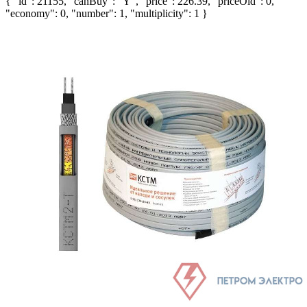
{ "id": 21155, "canBuy": "Y", "price": 226.39, "priceOld": 0,
"economy": 0, "number": 1, "multiplicity": 1 }