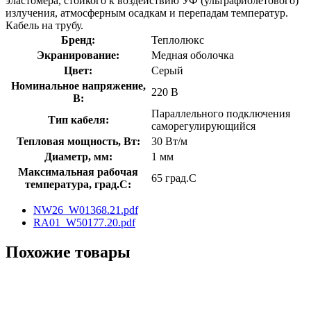
эластомера, стойкого к воздействию УФ (ультрафиолетового)
излучения, атмосферным осадкам и перепадам температур.
Кабель на трубу.
Бренд:
Теплолюкс
Экранирование:
Медная оболочка
Цвет:
Серый
Номинальное напряжение,
220 В
В:
Параллельного подключения
Тип кабеля:
саморегулирующийся
Тепловая мощность, Вт:
30 Вт/м
Диаметр, мм:
1 мм
Максимальная рабочая
65 град.C
температура, град.C:
NW26_W01368.21.pdf
RA01_W50177.20.pdf
Похожие товары