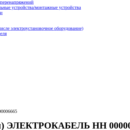
т перенапряжений
льные устройства/монтажные устройства
ии
числе электроустановочное оборудование)
еля
00006665
 (м) ЭЛЕКТРОКАБЕЛЬ НН 0000