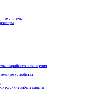
рные системы
троллеры
темы аварийного оповещения
ительные устройства
в
огнестойкие кабель-каналы