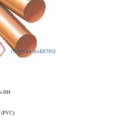
Ь НН
 (PVC)