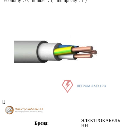
"economy": 0, "number": 1, "multiplicity": 1 }
[]
ЭЛЕКТРОКАБЕЛЬ
Бренд:
НН