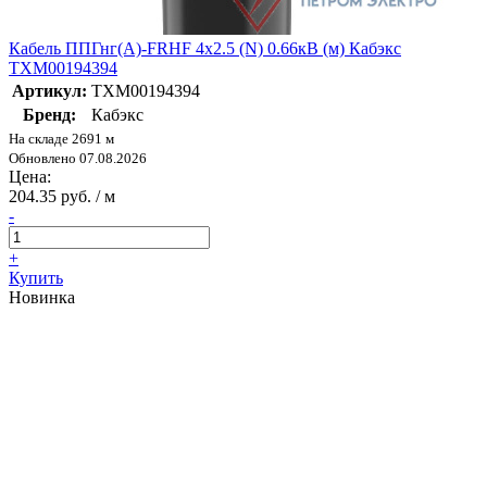
Кабель ППГнг(А)-FRHF 4х2.5 (N) 0.66кВ (м) Кабэкс
ТХМ00194394
Артикул:
ТХМ00194394
Бренд:
Кабэкс
На складе 2691 м
Обновлено 07.08.2026
Цена:
204.35 руб. / м
-
+
Купить
Новинка