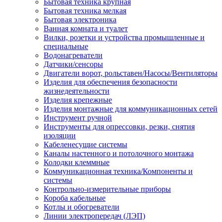
Бытовая техника крупная
Бытовая техника мелкая
Бытовая электроника
Ванная комната и туалет
Вилки, розетки и устройства промышленные и
специальные
Водонагреватели
Датчики/сенсоры
Двигатели ворот, рольставен/Насосы/Вентиляторы
Изделия для обеспечения безопасности
жизнедеятельности
Изделия крепежные
Изделия монтажные для коммуникационных сетей
Инструмент ручной
Инструменты для опрессовки, резки, снятия
изоляции
Кабеленесущие системы
Каналы настенного и потолочного монтажа
Колодки клеммные
Коммуникационная техника/Компоненты и
системы
Контрольно-измерительные приборы
Короба кабельные
Котлы и обогреватели
Линии электропередач (ЛЭП)